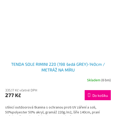
TENDA SOLE RIMINI 220 (198 šedá GREY)-140cm /
METRÁŽ NA MÍRU
Skladem
(6 bm)
335,17 Kč včetně DPH
277 Kč
Do košíku
stínicí outdoorová tkanina s ochranou proti UV záření a soli,
50%polyester 50% akryl, gramáž 220g/m2, šíře 140cm, praní