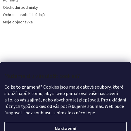
Kontakty
Obchodní podmínky
Ochrana osobních údajů
Moje objednávka
Můžeme si u vás uložit cookies?
Co že to znamená? Cookies jsou malé datové soubory, které
slouží např. k tomu, aby si web pamatoval vaše nastavení
a to, co vás zajímá, nebo abychom jej zlepšovali. Pro ukládání
různých typů cookies od vás potřebujeme souhlas. Web bude
fungovat i bez souhlasu, s ním ale o něco lépe
Nastavení
Vytvořil Shoptet