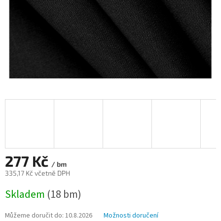
277 Kč
/ bm
335,17 Kč včetně DPH
Měrná
Skladem
(18 bm)
cena:
Můžeme doručit do:
10.8.2026
Možnosti doručení