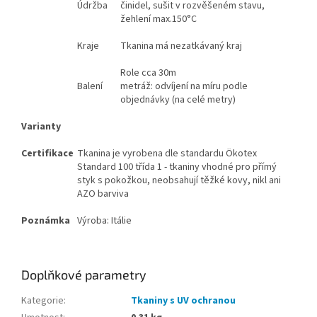
Údržba
činidel, sušit v rozvěšeném stavu,
žehlení max.150°C
Kraje
Tkanina má nezatkávaný kraj
Role cca 30m
Balení
metráž: odvíjení na míru podle
objednávky (na celé metry)
Varianty
Certifikace
Tkanina je vyrobena dle standardu Ökotex
Standard 100 třída 1 - tkaniny vhodné pro přímý
styk s pokožkou, neobsahují těžké kovy, nikl ani
AZO barviva
Poznámka
Výroba: Itálie
Doplňkové parametry
Kategorie
:
Tkaniny s UV ochranou