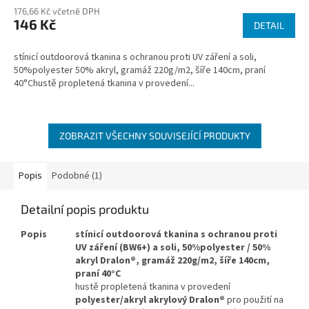
176,66 Kč včetně DPH
146 Kč
DETAIL
stínicí outdoorová tkanina s ochranou proti UV záření a soli,
50%polyester 50% akryl, gramáž 220g/m2, šíře 140cm, praní
40°Chustě propletená tkanina v provedení...
ZOBRAZIT VŠECHNY SOUVISEJÍCÍ PRODUKTY
Popis
Podobné (1)
Detailní popis produktu
Popis
stínicí outdoorová tkanina s ochranou proti
UV záření (BW6+) a soli, 50%polyester / 50%
akryl Dralon®, gramáž 220g/m2, šíře 140cm,
praní 40°C
hustě propletená tkanina v provedení
polyester/akryl akrylový Dralon®
pro použití na