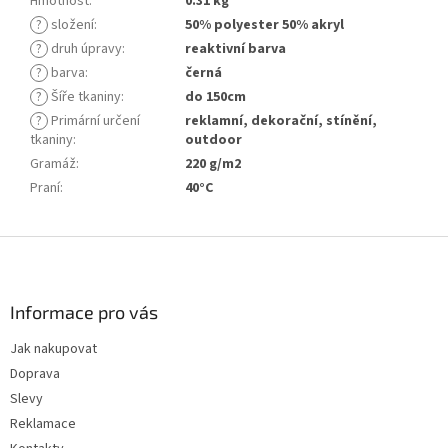
Hmotnost
:
0.31 kg
?
složení
:
50% polyester 50% akryl
?
druh úpravy
:
reaktivní barva
?
barva
:
černá
?
Šíře tkaniny
:
do 150cm
?
Primární určení
reklamní, dekorační, stínění,
tkaniny
:
outdoor
Gramáž
:
220 g/m2
Praní
:
40°C
Z
á
p
a
Informace pro vás
t
Jak nakupovat
í
Doprava
Slevy
Reklamace