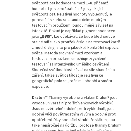
světlostálost hodnocena mezi 1–8. přičemž
hodnota 1 je velmi špatná a 8 je vynikající
světlostálost. Relativní hodnoty vyblednutí, je
porovnání vzorku se standardním modrým
testovacím proužkem, budou méně záviset na
intenzitě. Pokud je například pigment hodnocen
jako
„BW5“
, lze očekávat, že bude blednout ve
stejné míře jako proužek číslo 5 na testovací kartě
z modré vlny, a to pro jakoukoli konkrétní expozici
světla. Metoda srovnání mezi vzorkem a
testovacím proužkem umožňuje zrychlené
testování za intenzivního umělého osvětlení.
Skutečná světlostálost závisí na síle slunečního
záření, takže světlostálost je relativní ke
geografické poloze , ročnímu období a směru
expozice.
Dralon™
Tkaniny vyrobené z vláken Dralon® jsou
vysoce univerzální pro šití venkovních výrobků.
Jsou neuvěřitelně odolné proti vyblednutí, jsou
odolné vůči povětrnostním vlivům a odolné proti
opotřebení. Díky speciální struktuře vláken jsou
také nenáročné na údržbu, protože tkaniny Dralon®
rychle schnou, jsou méně náchylné k plísním a