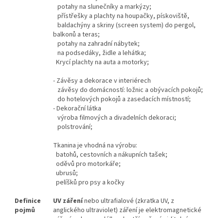
potahy na slunečníky a markýzy;
přístřešky a plachty na houpačky, pískoviště,
baldachýny a skriny (screen system) do pergol,
balkonů a teras;
potahy na zahradní nábytek;
na podsedáky, židle a lehátka;
Krycí plachty na auta a motorky;
- Závěsy a dekorace v interiérech
závěsy do domácností: ložnic a obývacích pokojů;
do hotelových pokojů a zasedacích místností;
- Dekorační látka
výroba filmových a divadelních dekoraci;
polstrování;
Tkanina je vhodná na výrobu:
batohů, cestovních a nákupních tašek;
oděvů pro motorkáře;
ubrusů;
pelíšků pro psy a kočky
Definice
UV záření
nebo ultrafialové (zkratka UV, z
pojmů
anglického ultraviolet) záření je elektromagnetické