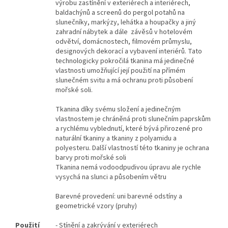
výrobu zastínění v exteriérech a interiérech,
baldachýnů a screenů do pergol potahů na
slunečníky, markýzy, lehátka a houpačky a jiný
zahradní nábytek a dále závěsů v hotelovém
odvětví, domácnostech, filmovém průmyslu,
designových dekorací a vybavení interiérů. Tato
technologicky pokročilá tkanina má jedinečné
vlastnosti umožňující její použití na přímém
slunečném svitu a má ochranu proti působení
mořské soli.
Tkanina díky svému složení a jedinečným
vlastnostem je chráněná proti slunečním paprskům
a rychlému vyblednutí, které bývá přirozené pro
naturální tkaniny a tkaniny z polyamidu a
polyesteru.
Další vlastností této tkaniny je ochrana
barvy proti mořské soli
Tkanina nemá vodoodpudivou úpravu ale rychle
vysychá na slunci a působením větru
Barevné provedení: uni barevné odstíny a
geometrické vzory (pruhy)
Použití
- Stínění a zakrývání v exteriérech