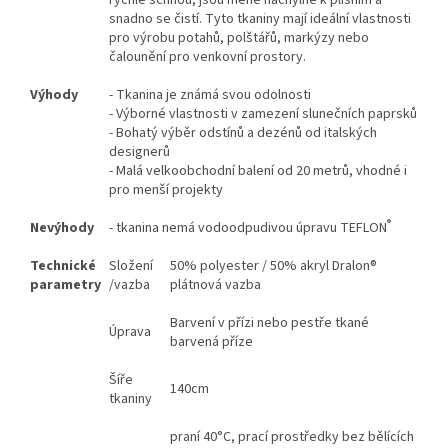
snadno se čistí. Tyto tkaniny mají ideální vlastnosti
pro výrobu potahů, polštářů, markýzy nebo
čalounění pro venkovní prostory.
Výhody
- Tkanina je známá svou odolnosti
- Výborné vlastnosti v zamezení slunečních paprsků
- Bohatý výběr odstínů a dezénů od italských
designerů
- Malá velkoobchodní balení od 20 metrů, vhodné i
pro menší projekty
®
Nevýhody
- tkanina nemá vodoodpudivou úpravu TEFLON
Technické
Složení
50% polyester / 50% akryl Dralon®
parametry
/vazba
plátnová vazba
Barvení v přízi nebo pestře tkané
Úprava
barvená příze
Šíře
140cm
tkaniny
praní 40°C, prací prostředky bez bělících