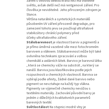
záření s vlnovou délkou kratší než má viditelné
světlo, avšak delší než má rentgenové záření. Pro
člověka je neviditelné. Jeho přirozeným zdrojem je
Slunce.
Většina naturálních a syntetických materiálů
působením UV záření přirozeně degraduje, pro
zamezení tohoto jevu se používají u
ltrafialové
stabilizátory chránící polymery před
účinky
ultrafialového záření.
Stálobarevnost
je vlastnost barviv a pigmentů a
je přímo úměrná vazebné síle mezi fotochromním
barvivem a vláknem. Stálobarevnost může být také
ovlivněna technikami zpracování a volbou
chemikálií a axilárních látek. Barvivo je barevná látka
, která se chemicky váže na substrát , na který se
nanáší. Barviva jsou klasifikována podle jejich
rozpustnosti a chemických vlastností. Barviva se
vybírají podle afinity, žádné dané barvivo nebo
pigment se nevztahuje na každý typ vlákna.
Pigmenty se výjimečně chemicky nevážou s
textilními materiály.
Zachování původní barvy je
jedním z důležitých kvalitativních parametrů
barevných textilií.
Světlostálost
Na stupnici modré vlny je