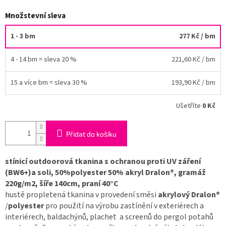
Množstevní sleva
1 - 3 bm
277 Kč
/ bm
4 - 14 bm = sleva 20 %
221,60 Kč
/ bm
15 a více bm = sleva 30 %
193,90 Kč
/ bm
Ušetříte
0 Kč
Přidat do košíku
stínicí outdoorová tkanina s ochranou proti UV záření
(BW6+)a soli, 50%polyester 50% akryl Dralon®, gramáž
220g/m2, šíře 140cm, praní 40°C
hustě propletená tkanina v provedení směsi
akrylový Dralon®
/
polyester
pro použití na výrobu zastínění v exteriérech a
interiérech, baldachýnů, plachet a screenů do pergol potahů