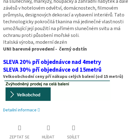
na slunečníky, markýzy, houpačky a zahradní nábytek a dále
závěsů v hotelovém odvětví, domácnostech, filmovém
průmyslu, designových dekorací a vybavení interiérů. Tato
technologicky pokročilá tkanina má jedinečné vlastnosti
umožňující její použití na přímém slunečném svitu a má
ochranu proti působení mořské soli.
Italská výroba, moderní dezén
UNI barevné provedení - černý odstín
SLEVA 20% pří objednávce nad 4metry
SLEVA 30% pří objednávce od 15metrů
Velkoobchodní ceny pří nákupu celých balení (od 15 metrů)
Detailní informace
ZEPTAT SE
HLÍDAT
SDÍLET