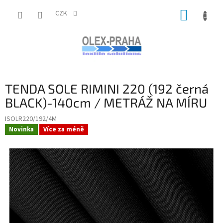
Přejít
NÁKUP
na
CZK
obsah
KOŠÍK
TENDA SOLE RIMINI 220 (192 černá
BLACK)-140cm / METRÁŽ NA MÍRU
ISOLR220/192/4M
Novinka
Více za méně