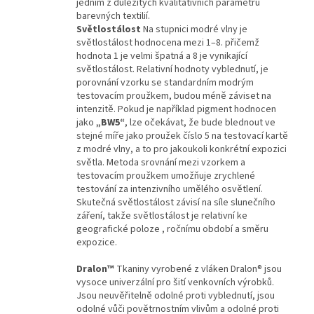
jedním z důležitých kvalitativních parametrů
barevných textilií.
Světlostálost
Na stupnici modré vlny je
světlostálost hodnocena mezi 1–8. přičemž
hodnota 1 je velmi špatná a 8 je vynikající
světlostálost. Relativní hodnoty vyblednutí, je
porovnání vzorku se standardním modrým
testovacím proužkem, budou méně záviset na
intenzitě. Pokud je například pigment hodnocen
jako
„BW5“
, lze očekávat, že bude blednout ve
stejné míře jako proužek číslo 5 na testovací kartě
z modré vlny, a to pro jakoukoli konkrétní expozici
světla. Metoda srovnání mezi vzorkem a
testovacím proužkem umožňuje zrychlené
testování za intenzivního umělého osvětlení.
Skutečná světlostálost závisí na síle slunečního
záření, takže světlostálost je relativní ke
geografické poloze , ročnímu období a směru
expozice.
Dralon™
Tkaniny vyrobené z vláken Dralon® jsou
vysoce univerzální pro šití venkovních výrobků.
Jsou neuvěřitelně odolné proti vyblednutí, jsou
odolné vůči povětrnostním vlivům a odolné proti