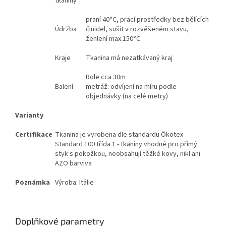
tkaniny
praní 40°C, prací prostředky bez bělících
Údržba
činidel, sušit v rozvěšeném stavu,
žehlení max.150°C
Kraje
Tkanina má nezatkávaný kraj
Role cca 30m
Balení
metráž: odvíjení na míru podle
objednávky (na celé metry)
Varianty
Certifikace
Tkanina je vyrobena dle standardu Ökotex
Standard 100 třída 1 - tkaniny vhodné pro přímý
styk s pokožkou, neobsahují těžké kovy, nikl ani
AZO barviva
Poznámka
Výroba: Itálie
Doplňkové parametry