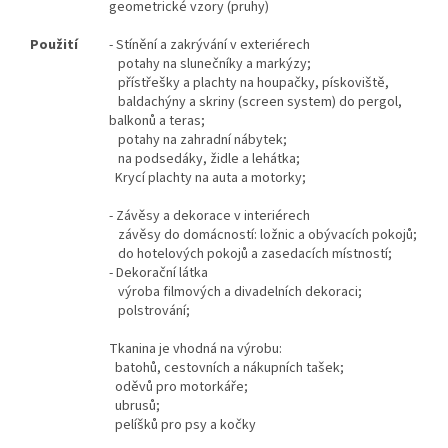
geometrické vzory (pruhy)
Použití
- Stínění a zakrývání v exteriérech
potahy na slunečníky a markýzy;
přístřešky a plachty na houpačky, pískoviště,
baldachýny a skriny (screen system) do pergol,
balkonů a teras;
potahy na zahradní nábytek;
na podsedáky, židle a lehátka;
Krycí plachty na auta a motorky;
- Závěsy a dekorace v interiérech
závěsy do domácností: ložnic a obývacích pokojů;
do hotelových pokojů a zasedacích místností;
- Dekorační látka
výroba filmových a divadelních dekoraci;
polstrování;
Tkanina je vhodná na výrobu:
batohů, cestovních a nákupních tašek;
oděvů pro motorkáře;
ubrusů;
pelíšků pro psy a kočky