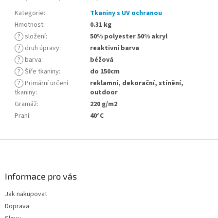
Kategorie
:
Tkaniny s UV ochranou
Hmotnost
:
0.31 kg
?
složení
:
50% polyester 50% akryl
?
druh úpravy
:
reaktivní barva
?
barva
:
béžová
?
Šíře tkaniny
:
do 150cm
?
Primární určení
reklamní, dekorační, stínění,
tkaniny
:
outdoor
Gramáž
:
220 g/m2
Praní
:
40°C
Z
á
p
a
Informace pro vás
t
Jak nakupovat
í
Doprava