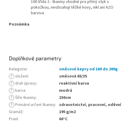
100 třída 2 - tkaniny vhodné pro přímý styk s
pokožkou, neobsahují těžké kovy, nikl ani AZO
barviva
Poznámka
Doplňkové parametry
Kategorie
:
směsové kepry od 160 do 200g
?
složení
:
směsová 65/35
?
druh úpravy
:
reaktivní barva
?
barva
:
modrá
?
Šíře tkaniny
:
150cm
?
Primární určení tkaniny
:
zdravotnictví, pracovní, oděvní
Gramáž
:
195 g/m2
Praní
:
60°C