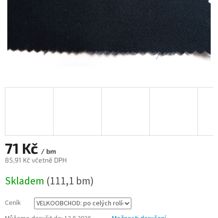
71 Kč
/ bm
85,91 Kč včetně DPH
Měrná
Skladem
(111,1 bm)
cena:
Ceník