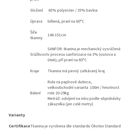
Složení
65% polyester / 35% bavlna
Úprava
bělená, praní na 60°C
Šíře
146-151cm
tkaniny
SANFOR: tkanina je mechanický vysrážená
Srážlivost
v procesu sanforizace na 3% (osnova a
útek), pří praní na 60°C
Kraje
Tkanina má pevný zatkávaný kraj
Role na papírové dutince,
velkoobchodní varianta 100m / hmotnost
Balení
role 20-29kg
Metráž: odvíjení na míru podle objednávky
zákazníka (jen celé metry)
Varianty
Certifikace
Tkanina je vyrobena dle standardu Ökotex Standard