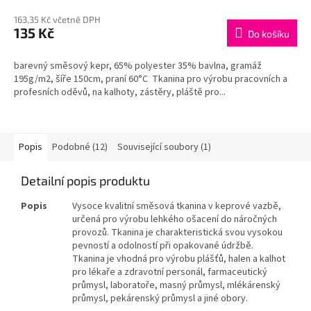
163,35 Kč včetně DPH
135 Kč
Do košíku
barevný směsový kepr, 65% polyester 35% bavlna, gramáž
195g/m2, šíře 150cm, praní 60°C Tkanina pro výrobu pracovních a
profesních oděvů, na kalhoty, zástěry, pláště pro...
Popis
Podobné (12)
Související soubory (1)
Detailní popis produktu
Popis
Vysoce kvalitní směsová tkanina v keprové vazbě,
určená pro výrobu lehkého ošacení do náročných
provozů. Tkanina je charakteristická svou vysokou
pevností a odolností při opakované údržbě.
Tkanina je vhodná pro výrobu plášťů, halen a kalhot
pro lékaře a zdravotní personál, farmaceutický
průmysl, laboratoře, masný průmysl, mlékárenský
průmysl, pekárenský průmysl a jiné obory.