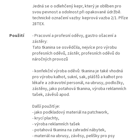
Jedná se o odlehčený kepr, který je oblíben pro
svou pevnost a odolnost při opakované údržbě.
technické označení vazby: keprová vazba 2/1. Příze
28TEX.
Použití
- Pracovní a profesní oděvy, gastro ošacení a
zástěry:
Tato tkanina se osvědčila, nejvíce pro výrobu
profesních oděvů, zástěr, profesních oděvů do
náročných provozů
- konfekční výroba oděvů: tkanina je také vhodná
pro výrobu kalhot, sukní, sak, plášťů a kalhot pro
lékaře a zdravotní personál, na ubrusy, podložky,
zástěny, jako potahová tkanina, výroba reklamních
tašek, závěsů apod.
Další použití je:
- jako podkladový materiál na patchwork,
- krycí plachty,
- výroba reklamních tašek
- potahová tkanina na zahradní nábytek,
- materiál na ubrusy, závěsy, pelíšky pro psy