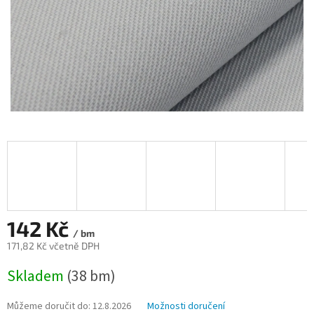
142 Kč
/ bm
171,82 Kč včetně DPH
Měrná
Skladem
(38 bm)
cena:
Můžeme doručit do:
12.8.2026
Možnosti doručení