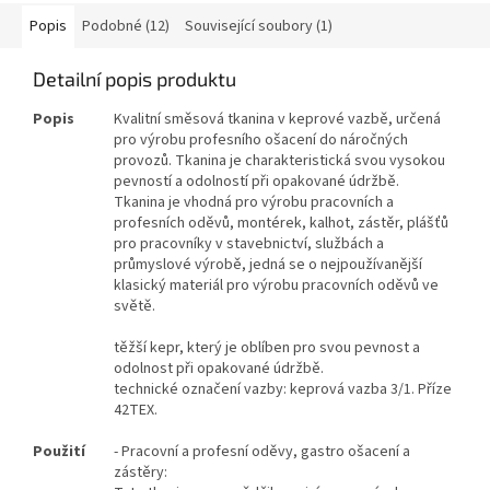
Popis
Podobné (12)
Související soubory (1)
Detailní popis produktu
Popis
Kvalitní směsová tkanina v keprové vazbě, určená
pro výrobu profesního ošacení do náročných
provozů. Tkanina je charakteristická svou vysokou
pevností a odolností při opakované údržbě.
Tkanina je vhodná pro výrobu pracovních a
profesních oděvů, montérek, kalhot, zástěr, plášťů
pro pracovníky v stavebnictví, službách a
průmyslové výrobě, jedná se o nejpoužívanější
klasický materiál pro výrobu pracovních oděvů ve
světě.
těžší kepr, který je oblíben pro svou pevnost a
odolnost při opakované údržbě.
technické označení vazby: keprová vazba 3/1. Příze
42TEX.
Použití
- Pracovní a profesní oděvy, gastro ošacení a
zástěry: