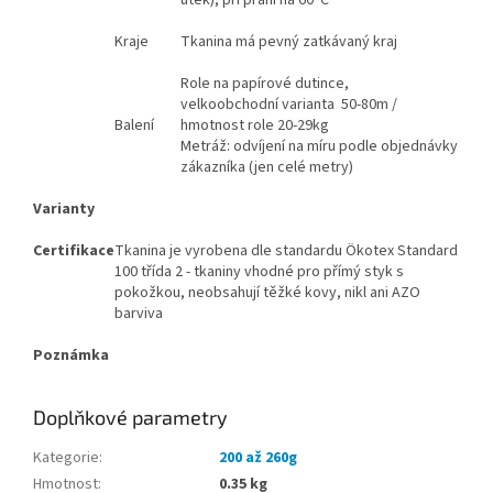
Kraje
Tkanina má pevný zatkávaný kraj
Role na papírové dutince,
velkoobchodní varianta 50-80m /
Balení
hmotnost role 20-29kg
Metráž: odvíjení na míru podle objednávky
zákazníka (jen celé metry)
Varianty
Certifikace
Tkanina je vyrobena dle standardu Ökotex Standard
100 třída 2 - tkaniny vhodné pro přímý styk s
pokožkou, neobsahují těžké kovy, nikl ani AZO
barviva
Poznámka
Doplňkové parametry
Kategorie
:
200 až 260g
Hmotnost
:
0.35 kg