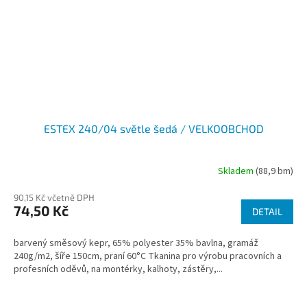
ESTEX 240/04 světle šedá / VELKOOBCHOD
Skladem
(88,9 bm)
90,15 Kč včetně DPH
74,50 Kč
DETAIL
barvený směsový kepr, 65% polyester 35% bavlna, gramáž
240g/m2, šíře 150cm, praní 60°C Tkanina pro výrobu pracovních a
profesních oděvů, na montérky, kalhoty, zástěry,...