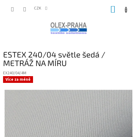
Přejít
NÁKUP
na
CZK
obsah
KOŠÍK
ESTEX 240/04 světle šedá /
METRÁŽ NA MÍRU
EX240/04/4M
Více za méně