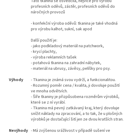
Tato tkanina se osvědčila, nejvíce pro výrobu
profesních oděvů, zástěr, profesních oděvů do
náročných provozů
- konfekční výroba oděvů: tkanina je také vhodná
pro výrobu kalhot, sukní, sak apod
Další použití je:
- jako podkladový materiál na patchwork,
- krycí plachty,
- výroba reklamních tašek
- potahová tkanina na zahradní nábytek,
- materiál na ubrusy, závěsy, pelíšky pro psy.
Výhody
- Tkanina je známá svou vydrží, a funkcionalitou.
- Rozumný poměr cena / kvalita, ji dovoluje použití
ve mnoha odvětvích.
- Šíře tkaniny je přizpůsobena rozměrům výrobků,
které se z ní vyrábí.
- Tkanina má pevný zatkávaný kraj, který dovoluje
snížit náklady na zpracování, a to tak, že u plošných
výrobků je dostačující šití jen ze dvou kratších stran.
Nevýhody
- Má zvýšenou srážlivost v případě sušení ve