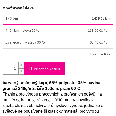
Množstevní sleva
1 - 3 bm
142 Kč
/ bm
4 - 14 bm = sleva 20 %
113,60 Kč
/ bm
15 a více bm = sleva 30 %
99,40 Kč
/ bm
Ušetříte
0 Kč
Přidat do košíku
barvený směsový kepr, 65% polyester 35% bavlna,
gramáž 240g/m2, šíře 150cm, praní 60°C
Tkanina pro výrobu pracovních a profesních oděvů, na
montérky, kalhoty, zástěry, pláště pro pracovníky v
službách, stavebnictví a průmyslové výrobě, jedná se o
světově nejpoužívanější klasický materiál pro výrobu