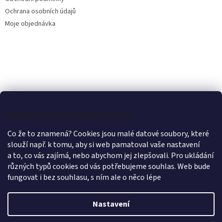
Ochrana osobních údajů
Moje objednávka
Můžeme si u vás uložit cookies?
Co že to znamená? Cookies jsou malé datové soubory, které
slouží např. k tomu, aby si web pamatoval vaše nastavení
a to, co vás zajímá, nebo abychom jej zlepšovali. Pro ukládání
různých typů cookies od vás potřebujeme souhlas. Web bude
fungovat i bez souhlasu, s ním ale o něco lépe
Nastavení
Vytvořil Shoptet