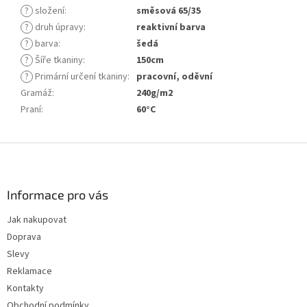
?
složení
:
směsová 65/35
?
druh úpravy
:
reaktivní barva
?
barva
:
šedá
?
Šíře tkaniny
:
150cm
?
Primární určení tkaniny
:
pracovní, oděvní
Gramáž
:
240g/m2
Praní
:
60°C
Z
á
p
a
Informace pro vás
t
Jak nakupovat
í
Doprava
Slevy
Reklamace
Kontakty
Obchodní podmínky