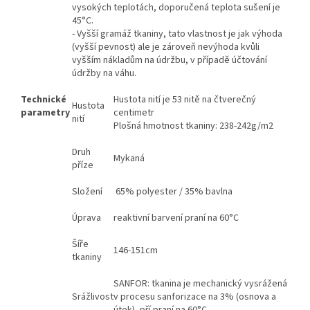
vysokých teplotách, doporučená teplota sušení je
45°C.
- Vyšší gramáž tkaniny, tato vlastnost je jak výhoda
(vyšší pevnost) ale je zároveň nevýhoda kvůli
vyšším nákladům na údržbu, v případě účtování
údržby na váhu.
Technické
Hustota nití je 53 nitě na čtverečný
Hustota
parametry
centimetr
nití
Plošná hmotnost tkaniny: 238-242g/m2
Druh
Mykaná
příze
Složení
65% polyester / 35% bavlna
Úprava
reaktivní barvení praní na 60°C
Šíře
146-151cm
tkaniny
SANFOR: tkanina je mechanický vysrážená
Srážlivost
v procesu sanforizace na 3% (osnova a
útek), pří praní na 60°C