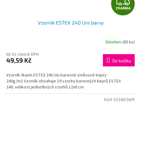
Z
ZDARMA
D
Vzorník ESTEX 240 Uni barvy
A
R
Skladem
(65 ks)
M
60 Kč včetně DPH
49,59 Kč
Do košíku
A
Vzorník tkanin ESTEX 240 Uni barevné směsové kepry
240g/m2 Vzorník obsahuje 19 vzorku barevných keprů ESTEX
240. velikost jednotlivých vzorků 12x6 cm
Kód:
EX240/04/R