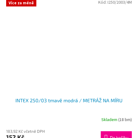
Kód:
I250/2003/4M
Více za méně
INTEX 250/03 tmavě modrá / METRÁŽ NA MÍRU
Skladem
(18 bm)
183,92 Kč včetně DPH
152 Kč
Do košíku