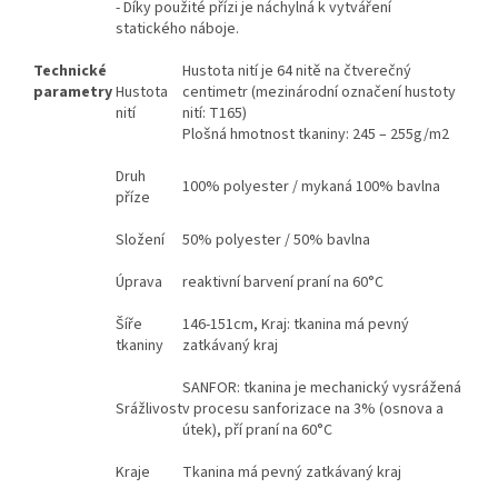
- Díky použité přízi je náchylná k vytváření
statického náboje.
Technické
Hustota nití je 64 nitě na čtverečný
parametry
Hustota
centimetr (mezinárodní označení hustoty
nití
nití: T165)
Plošná hmotnost tkaniny: 245 – 255g/m2
Druh
100% polyester / mykaná 100% bavlna
příze
Složení
50% polyester / 50% bavlna
Úprava
reaktivní barvení praní na 60°C
Šíře
146-151cm, Kraj: tkanina má pevný
tkaniny
zatkávaný kraj
SANFOR: tkanina je mechanický vysrážená
Srážlivost
v procesu sanforizace na 3% (osnova a
útek), pří praní na 60°C
Kraje
Tkanina má pevný zatkávaný kraj