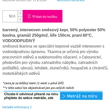
Můžeme doručit do:
11.8.2026
Možnosti doručení
Přidat do košíku
barvený, interwoven směsový kepr, 50% polyester 50%
bavlna, gramáž 250g/m2, šíře 150cm, praní 60°C,
VODOODPUDIVÝ
směsová tkanina ve speciální keprové vazbě interwoven s
vodoodpudivou úpravou. Tkanina je určená pro výrobu
pracovních oděvů a outdoorového ošacení, v čalounictví,
především pro výrobu zahradního nábytku, zahradních
polštářků, ubrusů, lehátek, slunečníků, houpaček a chráničů,
motorkářských oděvů
*cena je za běžný metr (1 metr v plné šíří)
**v této sekcí lze objednávat jen po celých rolích
Detailní informace