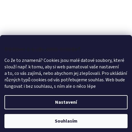
Můžeme si u vás uložit cookies?
Co že to znamená? Cookies jsou malé datové soubory, které
slouží např. k tomu, aby si web pamatoval vaše nastavení
a to, co vás zajímá, nebo abychom jej zlepšovali. Pro ukládání
různých typů cookies od vás potřebujeme souhlas. Web bude
fungovat i bez souhlasu, s ním ale o něco lépe
Nastavení
Vytvořil Shoptet
Souhlasím
Copyright 2026
LÁTKY OLEX PRAHA
. Všechna práva vyhrazena.