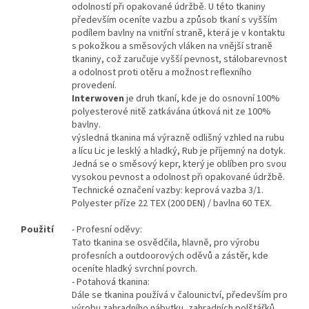
odolností při opakované údržbě. U této tkaniny
především oceníte vazbu a způsob tkaní s vyšším
podílem bavlny na vnitřní straně, která je v kontaktu
s pokožkou a směsových vláken na vnější straně
tkaniny, což zaručuje vyšší pevnost, stálobarevnost
a odolnost proti otěru a možnost reflexního
provedení.
Interwoven
je druh tkaní, kde je do osnovní 100%
polyesterové nitě zatkávána útková nit ze 100%
bavlny.
výsledná tkanina má výrazně odlišný vzhled na rubu
a lícu Lic je lesklý a hladký, Rub je příjemný na dotyk.
Jedná se o směsový kepr, který je oblíben pro svou
vysokou pevnost a odolnost při opakované údržbě.
Technické označení vazby: keprová vazba 3/1.
Polyester příze 22 TEX (200 DEN) / bavlna 60 TEX.
Použití
- Profesní oděvy:
Tato tkanina se osvědčila, hlavně, pro výrobu
profesních a outdoorových oděvů a zástěr, kde
oceníte hladký svrchní povrch.
- Potahová tkanina:
Dále se tkanina používá v čalounictví, především pro
výrobu zahradního nábytku, zahradních polštářků,