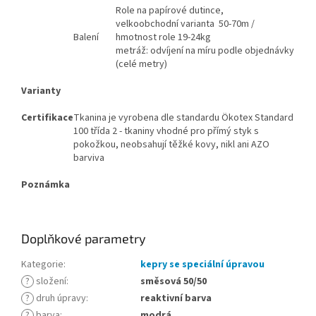
Role na papírové dutince,
velkoobchodní varianta 50-70m /
Balení
hmotnost role 19-24kg
metráž: odvíjení na míru podle objednávky
(celé metry)
Varianty
Certifikace
Tkanina je vyrobena dle standardu Ökotex Standard
100 třída 2 - tkaniny vhodné pro přímý styk s
pokožkou, neobsahují těžké kovy, nikl ani AZO
barviva
Poznámka
Doplňkové parametry
Kategorie
:
kepry se speciální úpravou
?
složení
:
směsová 50/50
?
druh úpravy
:
reaktivní barva
?
barva
:
modrá