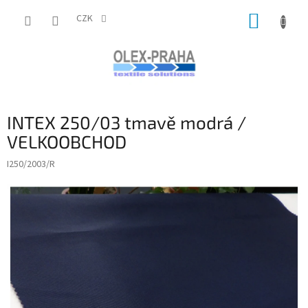
Přejít
NÁKUP
na
CZK
obsah
KOŠÍK
INTEX 250/03 tmavě modrá /
VELKOOBCHOD
I250/2003/R