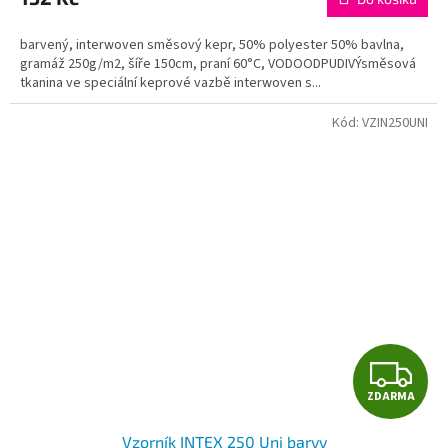
barvený, interwoven směsový kepr, 50% polyester 50% bavlna,
gramáž 250g/m2, šíře 150cm, praní 60°C, VODOODPUDIVÝsměsová
tkanina ve speciální keprové vazbě interwoven s...
Kód:
VZIN250UNI
Z
ZDARMA
D
Vzorník INTEX 250 Uni barvy