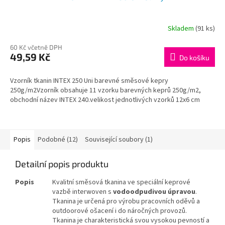
A
R
Skladem
(91 ks)
M
60 Kč včetně DPH
49,59 Kč
Do košíku
A
Vzorník tkanin INTEX 250 Uni barevné směsové kepry
250g/m2Vzorník obsahuje 11 vzorku barevných keprů 250g/m2,
obchodní název INTEX 240.velikost jednotlivých vzorků 12x6 cm
Popis
Podobné (12)
Související soubory (1)
Detailní popis produktu
Popis
Kvalitní směsová tkanina ve speciální keprové
vazbě interwoven s
vodoodpudivou úpravou
.
Tkanina je určená pro výrobu pracovních oděvů a
outdoorové ošacení i do náročných provozů.
Tkanina je charakteristická svou vysokou pevností a