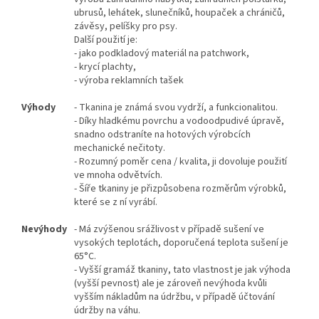
ubrusů, lehátek, slunečníků, houpaček a chráničů,
závěsy, pelíšky pro psy.
Další použití je:
- jako podkladový materiál na patchwork,
- krycí plachty,
- výroba reklamních tašek
Výhody
- Tkanina je známá svou vydrží, a funkcionalitou.
- Díky hladkému povrchu a vodoodpudivé úpravě,
snadno odstraníte na hotových výrobcích
mechanické nečitoty.
- Rozumný poměr cena / kvalita, ji dovoluje použití
ve mnoha odvětvích.
- Šíře tkaniny je přizpůsobena rozměrům výrobků,
které se z ní vyrábí.
Nevýhody
- Má zvýšenou srážlivost v případě sušení ve
vysokých teplotách, doporučená teplota sušení je
65°C.
- Vyšší gramáž tkaniny, tato vlastnost je jak výhoda
(vyšší pevnost) ale je zároveň nevýhoda kvůli
vyšším nákladům na údržbu, v případě účtování
údržby na váhu.