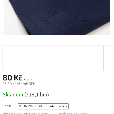
80 Kč
/ bm
96,80 Kč včetně DPH
Měrná
Skladem
(318,1 bm)
cena:
Ceník