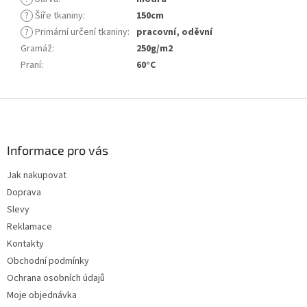
?
Šíře tkaniny
:
150cm
?
Primární určení tkaniny
:
pracovní, oděvní
Gramáž
:
250g/m2
Praní
:
60°C
Z
á
p
a
Informace pro vás
t
Jak nakupovat
í
Doprava
Slevy
Reklamace
Kontakty
Obchodní podmínky
Ochrana osobních údajů
Moje objednávka