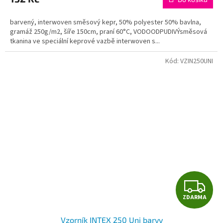
barvený, interwoven směsový kepr, 50% polyester 50% bavlna,
gramáž 250g/m2, šíře 150cm, praní 60°C, VODOODPUDIVÝsměsová
tkanina ve speciální keprové vazbě interwoven s...
Kód:
VZIN250UNI
Z
ZDARMA
D
Vzorník INTEX 250 Uni barvy