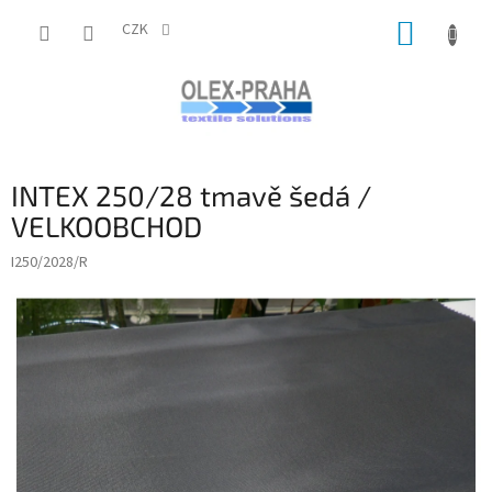
Přejít
NÁKUP
na
CZK
obsah
KOŠÍK
INTEX 250/28 tmavě šedá /
VELKOOBCHOD
I250/2028/R