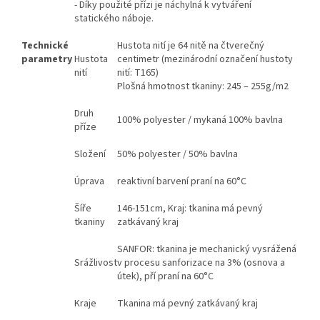
- Díky použité přízi je náchylná k vytváření
statického náboje.
Technické
Hustota nití je 64 nitě na čtverečný
parametry
Hustota
centimetr (mezinárodní označení hustoty
nití
nití: T165)
Plošná hmotnost tkaniny: 245 – 255g/m2
Druh
100% polyester / mykaná 100% bavlna
příze
Složení
50% polyester / 50% bavlna
Úprava
reaktivní barvení praní na 60°C
Šíře
146-151cm, Kraj: tkanina má pevný
tkaniny
zatkávaný kraj
SANFOR: tkanina je mechanický vysrážená
Srážlivost
v procesu sanforizace na 3% (osnova a
útek), pří praní na 60°C
Kraje
Tkanina má pevný zatkávaný kraj