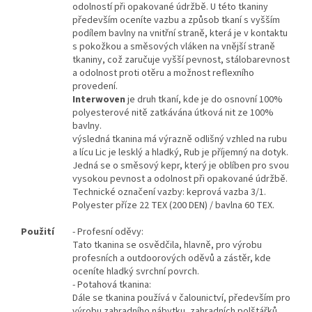
odolností při opakované údržbě. U této tkaniny
především oceníte vazbu a způsob tkaní s vyšším
podílem bavlny na vnitřní straně, která je v kontaktu
s pokožkou a směsových vláken na vnější straně
tkaniny, což zaručuje vyšší pevnost, stálobarevnost
a odolnost proti otěru a možnost reflexního
provedení.
Interwoven
je druh tkaní, kde je do osnovní 100%
polyesterové nitě zatkávána útková nit ze 100%
bavlny.
výsledná tkanina má výrazně odlišný vzhled na rubu
a lícu Lic je lesklý a hladký, Rub je příjemný na dotyk.
Jedná se o směsový kepr, který je oblíben pro svou
vysokou pevnost a odolnost při opakované údržbě.
Technické označení vazby: keprová vazba 3/1.
Polyester příze 22 TEX (200 DEN) / bavlna 60 TEX.
Použití
- Profesní oděvy:
Tato tkanina se osvědčila, hlavně, pro výrobu
profesních a outdoorových oděvů a zástěr, kde
oceníte hladký svrchní povrch.
- Potahová tkanina:
Dále se tkanina používá v čalounictví, především pro
výrobu zahradního nábytku, zahradních polštářků,