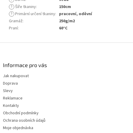
?
Šíře tkaniny
:
150cm
?
Primární určení tkaniny
:
pracovní, oděvní
Gramáž
:
250g/m2
Praní
:
60°C
Z
á
p
a
Informace pro vás
t
Jak nakupovat
í
Doprava
Slevy
Reklamace
Kontakty
Obchodní podmínky
Ochrana osobních údajů
Moje objednávka