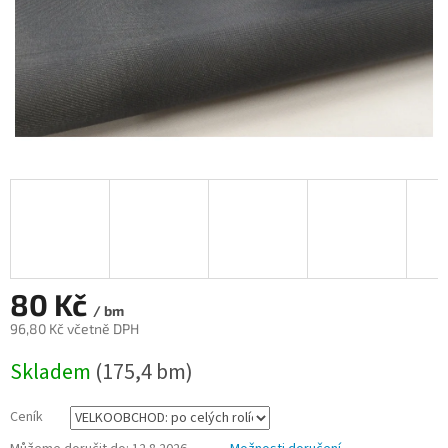
80 Kč
/ bm
96,80 Kč včetně DPH
Měrná
Skladem
(175,4 bm)
cena:
Ceník