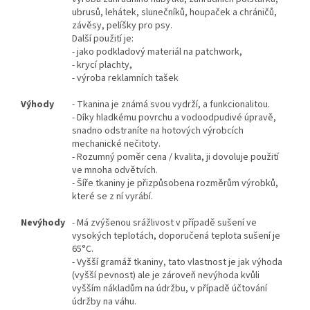
ubrusů, lehátek, slunečníků, houpaček a chráničů,
závěsy, pelíšky pro psy.
Další použití je:
- jako podkladový materiál na patchwork,
- krycí plachty,
- výroba reklamních tašek
Výhody
- Tkanina je známá svou vydrží, a funkcionalitou.
- Díky hladkému povrchu a vodoodpudivé úpravě,
snadno odstraníte na hotových výrobcích
mechanické nečitoty.
- Rozumný poměr cena / kvalita, ji dovoluje použití
ve mnoha odvětvích.
- Šíře tkaniny je přizpůsobena rozměrům výrobků,
které se z ní vyrábí.
Nevýhody
- Má zvýšenou srážlivost v případě sušení ve
vysokých teplotách, doporučená teplota sušení je
65°C.
- Vyšší gramáž tkaniny, tato vlastnost je jak výhoda
(vyšší pevnost) ale je zároveň nevýhoda kvůli
vyšším nákladům na údržbu, v případě účtování
údržby na váhu.