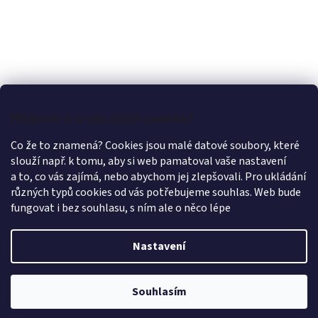
Můžeme si u vás uložit cookies?
Co že to znamená? Cookies jsou malé datové soubory, které
slouží např. k tomu, aby si web pamatoval vaše nastavení
a to, co vás zajímá, nebo abychom jej zlepšovali. Pro ukládání
různých typů cookies od vás potřebujeme souhlas. Web bude
fungovat i bez souhlasu, s ním ale o něco lépe
Nastavení
Vytvořil Shoptet
Souhlasím
Copyright 2026
LÁTKY OLEX PRAHA
. Všechna práva vyhrazena.