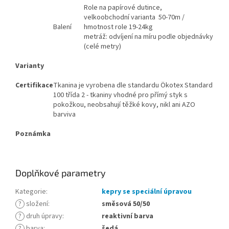
Role na papírové dutince,
velkoobchodní varianta 50-70m /
Balení
hmotnost role 19-24kg
metráž: odvíjení na míru podle objednávky
(celé metry)
Varianty
Certifikace
Tkanina je vyrobena dle standardu Ökotex Standard
100 třída 2 - tkaniny vhodné pro přímý styk s
pokožkou, neobsahují těžké kovy, nikl ani AZO
barviva
Poznámka
Doplňkové parametry
Kategorie
:
kepry se speciální úpravou
?
složení
:
směsová 50/50
?
druh úpravy
:
reaktivní barva
?
barva
:
šedá