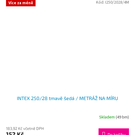
Kód:
I250/2028/4M
Více za méně
INTEX 250/28 tmavě šedá / METRÁŽ NA MÍRU
Skladem
(49 bm)
183,92 Kč včetně DPH
152 Kč
Do košíku