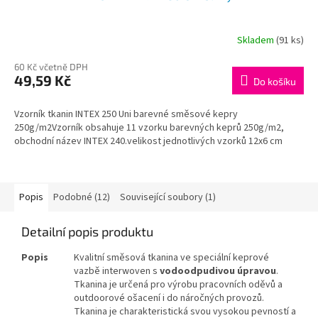
A
R
Skladem
(91 ks)
M
60 Kč včetně DPH
49,59 Kč
Do košíku
A
Vzorník tkanin INTEX 250 Uni barevné směsové kepry
250g/m2Vzorník obsahuje 11 vzorku barevných keprů 250g/m2,
obchodní název INTEX 240.velikost jednotlivých vzorků 12x6 cm
Popis
Podobné (12)
Související soubory (1)
Detailní popis produktu
Popis
Kvalitní směsová tkanina ve speciální keprové
vazbě interwoven s
vodoodpudivou úpravou
.
Tkanina je určená pro výrobu pracovních oděvů a
outdoorové ošacení i do náročných provozů.
Tkanina je charakteristická svou vysokou pevností a