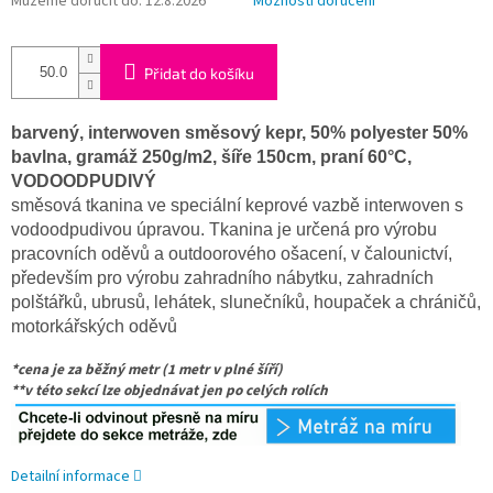
Můžeme doručit do:
12.8.2026
Možnosti doručení
Přidat do košíku
barvený, interwoven směsový kepr, 50% polyester 50%
bavlna, gramáž 250g/m2, šíře 150cm, praní 60°C,
VODOODPUDIVÝ
směsová tkanina ve speciální keprové vazbě interwoven s
vodoodpudivou úpravou. Tkanina je určená pro výrobu
pracovních oděvů a outdoorového ošacení, v čalounictví,
především pro výrobu zahradního nábytku, zahradních
polštářků, ubrusů, lehátek, slunečníků, houpaček a chráničů,
motorkářských oděvů
*cena je za běžný metr (1 metr v plné šíří)
**v této sekcí lze objednávat jen po celých rolích
Detailní informace