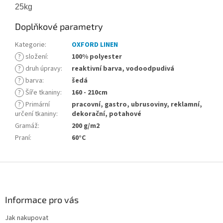
25kg
Doplňkové parametry
Kategorie
:
OXFORD LINEN
?
složení
:
100% polyester
?
druh úpravy
:
reaktivní barva, vodoodpudivá
?
barva
:
šedá
?
Šíře tkaniny
:
160 - 210cm
?
Primární
pracovní, gastro, ubrusoviny, reklamní,
určení tkaniny
:
dekorační, potahové
Gramáž
:
200 g/m2
Praní
:
60°C
Z
á
p
a
Informace pro vás
t
Jak nakupovat
í