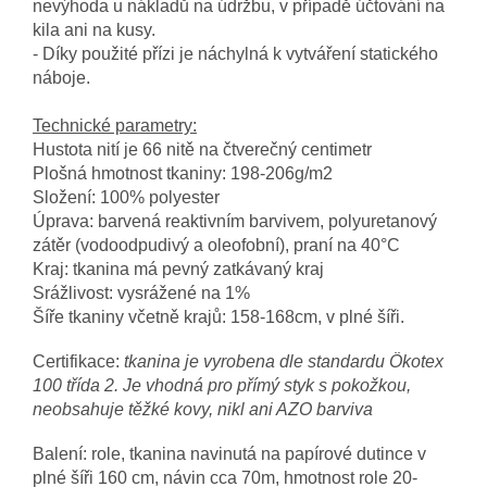
nevýhoda u nákladů na údržbu, v případě účtování na
kila ani na kusy.
- Díky použité přízi je náchylná k vytváření statického
náboje.
Technické parametry:
Hustota nití je 66 nitě na čtverečný centimetr
Plošná hmotnost tkaniny: 198-206g/m2
Složení: 100% polyester
Úprava: barvená reaktivním barvivem, polyuretanový
zátěr (vodoodpudivý a oleofobní), praní na 40°C
Kraj: tkanina má pevný zatkávaný kraj
Srážlivost: vysrážené na 1%
Šíře tkaniny včetně krajů: 158-168cm, v plné šíři.
Certifikace:
tkanina je vyrobena dle standardu Ökotex
100 třída 2. Je vhodná pro přímý styk s pokožkou,
neobsahuje těžké kovy, nikl ani AZO barviva
Balení: role, tkanina navinutá na papírové dutince v
plné šíři 160 cm, návin cca 70m, hmotnost role 20-