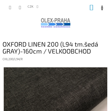
Přejít
NÁKUP
na
CZK
obsah
KOŠÍK
OXFORD LINEN 200 (L94 tm.šedá
GRAY)-160cm / VELKOOBCHOD
OXL200/L94/R