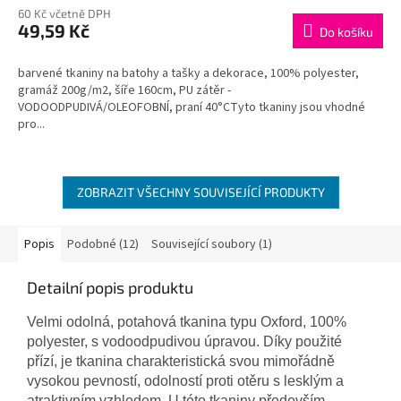
M
60 Kč včetně DPH
49,59 Kč
Do košíku
A
barvené tkaniny na batohy a tašky a dekorace, 100% polyester,
gramáž 200g/m2, šíře 160cm, PU zátěr -
VODOODPUDIVÁ/OLEOFOBNÍ, praní 40°CTyto tkaniny jsou vhodné
pro...
ZOBRAZIT VŠECHNY SOUVISEJÍCÍ PRODUKTY
Popis
Podobné (12)
Související soubory (1)
Detailní popis produktu
Velmi odolná, potahová tkanina typu Oxford, 100%
polyester, s vodoodpudivou úpravou. Díky použité
přízí, je tkanina charakteristická svou mimořádně
vysokou pevností, odolností proti otěru s lesklým a
atraktivním vzhledem. U této tkaniny především