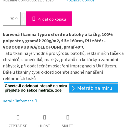
Můžeme doručit do:
12.8.2026
Možnosti doručení
Přidat do košíku
barvená tkanina typu oxford na batohy a tašky, 100%
polyester, gramáž 200g/m2, šíře 160cm, PU zátěr -
VODOODPUDIVÁ/OLEOFOBNÍ, praní 40°C
Tato tkanina je vhodná pro výrobu batohů, reklamních tašek a
chráničů, slunečníků, markýz, potahů na kočárky a zahradní
nábytek, při dodatečném ošetření impregnací s UV filtrem.
Dále u tkaniny typu oxford oceníte snadné nanášení
reklamních tisků.
Detailní informace
ZEPTAT SE
HLÍDAT
SDÍLET