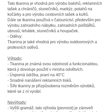
Tato tkanina je vhodná pro výrobu batohů, reklamních
tašek a chráničů, slunečníků, markýz, potahů na
kočárky a pro výrobu cestovních tašek a kufrů.
Dále se tkanina používá v čalounictví, především pro
výrobu zahradního nábytku, zahradních polštářků,
ubrusů, lehátek, slunečníků a houpaček.
- Oděvy:
Tkanina je také vhodná pro výrobu outdoorových a
profesních oděvů.
Výhody:
- Tkanina je známá svou odolností a funkcionalitou,
která ji dovoluje použití v mnoha odvětvích.
- Úsporná údržba, praní na 40°C
- Snadné nanášení reklamních tisků.
- Šíře tkaniny je přizpůsobena rozměrům výrobků,
které se z ní vyrábí.
Nevýhody:
- Vyšší gramáž, tato výhoda (pevnost) je zároveň