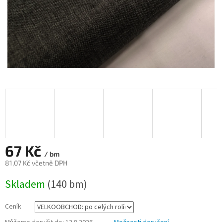
67 Kč
/ bm
81,07 Kč včetně DPH
Měrná
Skladem
(140 bm)
cena:
Ceník