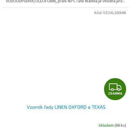
VODOODPUDIVÁ/OLEOFOBNÍ, praní 40°CTato tkanina je vhodná pro...
Kód:
VZOXL200UNI
Z
ZDARMA
D
Vzorník řady LINEN OXFORD a TEXAS
A
R
Skladem
(66 ks)