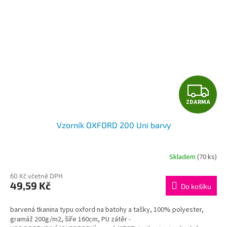
Z
ZDARMA
D
Vzorník OXFORD 200 Uni barvy
A
R
Skladem
(70 ks)
M
60 Kč včetně DPH
49,59 Kč
Do košíku
A
barvená tkanina typu oxford na batohy a tašky, 100% polyester,
gramáž 200g/m2, šíře 160cm, PU zátěr -