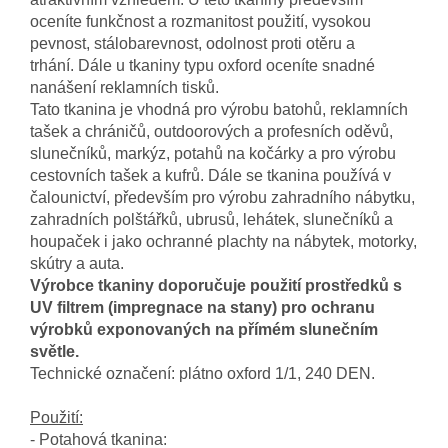
oceníte funkčnost a rozmanitost použití, vysokou
pevnost, stálobarevnost, odolnost proti otěru a
trhání.
Dále u tkaniny typu oxford oceníte snadné
nanášení reklamních tisků.
Tato tkanina je vhodná pro výrobu batohů, reklamních
tašek a chráničů, outdoorových a profesních oděvů,
slunečníků, markýz, potahů na kočárky a pro výrobu
cestovních tašek a kufrů. Dále se tkanina používá v
čalounictví, především pro výrobu zahradního nábytku,
zahradních polštářků, ubrusů, lehátek, slunečníků a
houpaček i jako ochranné plachty na nábytek, motorky,
skútry a auta.
Výrobce tkaniny doporučuje použití prostředků s
UV filtrem (impregnace na stany) pro ochranu
výrobků exponovaných na přímém slunečním
světle.
Technické označení: plátno oxford 1/1, 240 DEN.
Použití:
- Potahová tkanina: