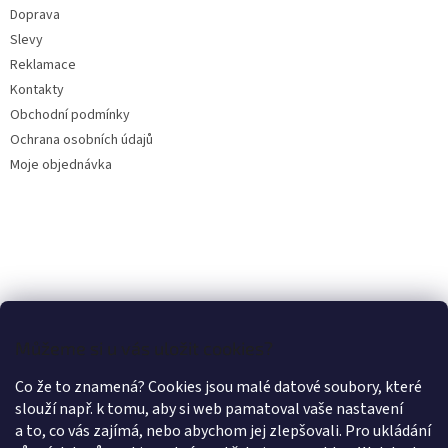
Doprava
Slevy
Reklamace
Kontakty
Obchodní podmínky
Ochrana osobních údajů
Moje objednávka
Můžeme si u vás uložit cookies?
Co že to znamená? Cookies jsou malé datové soubory, které
slouží např. k tomu, aby si web pamatoval vaše nastavení
a to, co vás zajímá, nebo abychom jej zlepšovali. Pro ukládání