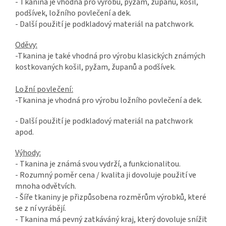
- Tkanina je vhodná pro výrobu, pyžam, županů, košil,
podšívek, ložního povlečení a dek.
- Další použití je podkladový materiál na patchwork.
Oděvy:
-Tkanina je také vhodná pro výrobu klasických známých
kostkovaných košil, pyžam, županů a podšívek.
Ložní povlečení:
-Tkanina je vhodná pro výrobu ložního povlečení a dek.
- Další použití je podkladový materiál na patchwork
apod.
Výhody:
- Tkanina je známá svou vydrží, a funkcionalitou.
- Rozumný poměr cena / kvalita ji dovoluje použití ve
mnoha odvětvích.
- Šíře tkaniny je přizpůsobena rozměrům výrobků, které
se z ní vyrábějí.
- Tkanina má pevný zatkáváný kraj, který dovoluje snížit