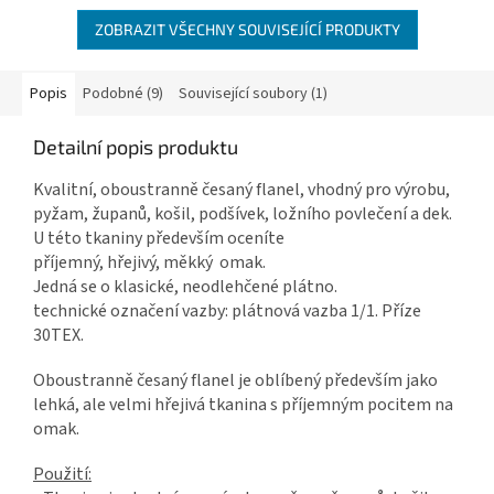
ZOBRAZIT VŠECHNY SOUVISEJÍCÍ PRODUKTY
Popis
Podobné (9)
Související soubory (1)
Detailní popis produktu
Kvalitní, oboustranně česaný flanel, vhodný pro výrobu,
pyžam, županů, košil, podšívek, ložního povlečení a dek.
U této tkaniny především oceníte
příjemný, hřejivý, měkký omak.
Jedná se o klasické, neodlehčené plátno.
technické označení vazby: plátnová vazba 1/1. Příze
30TEX.
Oboustranně česaný flanel je oblíbený především jako
lehká, ale velmi hřejivá tkanina s příjemným pocitem na
omak.
Použití: