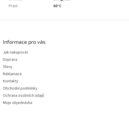
Praní
:
60°C
Z
á
p
a
Informace pro vás
t
Jak nakupovat
í
Doprava
Slevy
Reklamace
Kontakty
Obchodní podmínky
Ochrana osobních údajů
Moje objednávka