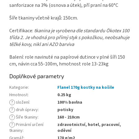
sanforizace na 3% (osnova a útek), pří praní na 60°C
Šíře tkaniny včetně krajů: 150cm.
Certifikace:
tkanina je vyrobena dle standardu Ökotex 100
třída 2. Je vhodná pro přímý styk s pokožkou, neobsahuje
těžké kovy, nikl ani AZO barviva
Balení: role navinuté na papírové dutince v plné šíři 150
cm, návin cca 55-100m, hmotnost role 13-23kg
Doplňkové parametry
Kategorie
:
Flanel 170g kostky na košile
Hmotnost
:
0.25 kg
?
složení
:
100% bavlna
?
druh úpravy
:
potisky
?
Šíře tkaniny
:
160 - 210cm
?
Primární určení
zdravotnictví, hotel, pracovní,
tkaniny
:
oděvní
Gramáž
:
170 g/m2