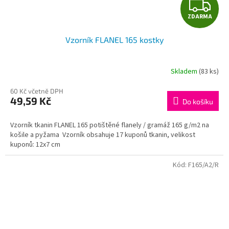
Z
ZDARMA
D
Vzorník FLANEL 165 kostky
A
R
Skladem
(83 ks)
M
60 Kč včetně DPH
49,59 Kč
Do košíku
A
Vzorník tkanin FLANEL 165 potištěné flanely / gramáž 165 g/m2 na
košile a pyžama Vzorník obsahuje 17 kuponů tkanin, velikost
kuponů: 12x7 cm
Kód:
F165/A2/R