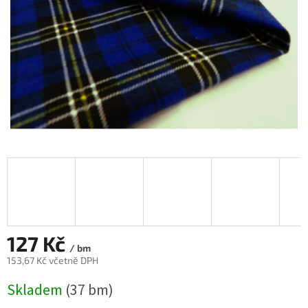
127 Kč
/ bm
153,67 Kč včetně DPH
Měrná
Skladem
(37 bm)
cena: