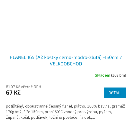
FLANEL 165 (A2 kostky černo-modro-žlutá) -150cm /
VELKOOBCHOD
Skladem
(163 bm)
81,07 Kč včetně DPH
67 Kč
DETAIL
potištěný, oboustranně česaný flanel, plátno, 100% bavlna, gramáž
170g/m2, šíře 150cm, praní 60°C vhodný pro výrobu, pyžam,
županů, košil, podšívek, ložního povlečení a dek,...