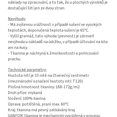
náklady na zpracování, a to tak, že u plochých výrobků je
dostačující šití jen ze dvou stran.
Nevýhody:
- Má zvýšenou srážlivost v případě sušení ve vysokých
teplotách, doporučená teplota sušení je 65°C.
- Vyšší gramáž, tato výhoda (pevnost) je zároveň
nevýhoda u nákladů na údržbu, v případě účtování na kila
ani na kusy.
- Tkanina je náchlyná k žmolkovitosti a pohlcování
prachu.
Technické parametry:
Hustota nití je 33 nitě na čtverečný centimetr
(mezinárodní označení hustoty nití: T120)
Plošná hmotnost tkaniny: 168-172g/m2
Druh příze: mykaná
Složení: 100% bavlna
Úprava: potištěná, praní max. 60°C
Kraj: tkanina má pevný zatkáváný kraj
SANFOR: tkanina je mechanický vysrážená v procesu