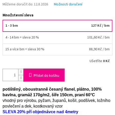
Můžeme doručit do:
12.8.2026
Možnosti doručení
Množstevní sleva
1 - 3 bm
127 Kč
/ bm
4 - 14 bm = sleva 20 %
101,60 Kč
/ bm
15 a více bm = sleva 30 %
88,90 Kč
/ bm
Ušetříte
0 Kč
Přidat do košíku
potištěný, oboustranně česaný flanel, plátno, 100%
bavlna, gramáž 170g/m2, šíře 150cm, praní 60°C
vhodný pro výrobu, pyžam, županů, košil, podšívek, ložního
povlečení a dek, kostkovaný vzor
SLEVA 20% pří objednávce nad 4metry