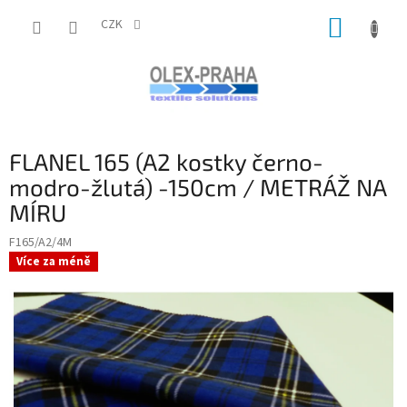
Přejít
NÁKUP
na
CZK
obsah
KOŠÍK
FLANEL 165 (A2 kostky černo-
modro-žlutá) -150cm / METRÁŽ NA
MÍRU
F165/A2/4M
Více za méně