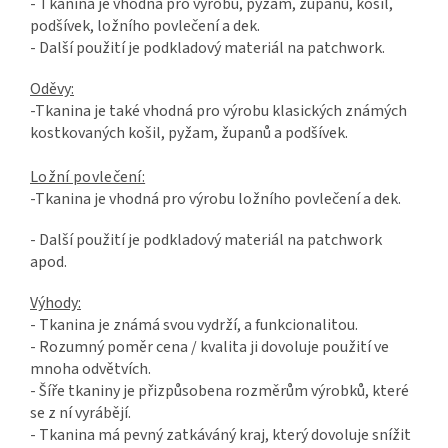
- Tkanina je vhodná pro výrobu, pyžam, županů, košil,
podšívek, ložního povlečení a dek.
- Další použití je podkladový materiál na patchwork.
Oděvy:
-Tkanina je také vhodná pro výrobu klasických známých
kostkovaných košil, pyžam, županů a podšívek.
Ložní povlečení:
-Tkanina je vhodná pro výrobu ložního povlečení a dek.
- Další použití je podkladový materiál na patchwork
apod.
Výhody:
- Tkanina je známá svou vydrží, a funkcionalitou.
- Rozumný poměr cena / kvalita ji dovoluje použití ve
mnoha odvětvích.
- Šíře tkaniny je přizpůsobena rozměrům výrobků, které
se z ní vyrábějí.
- Tkanina má pevný zatkáváný kraj, který dovoluje snížit