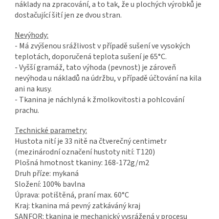
náklady na zpracování, a to tak, že u plochých výrobků je
dostačující šití jen ze dvou stran.
Nevýhody:
- Má zvýšenou srážlivost v případě sušení ve vysokých
teplotách, doporučená teplota sušení je 65°C.
- Vyšší gramáž, tato výhoda (pevnost) je zároveň
nevýhoda u nákladů na údržbu, v případě účtování na kila
ani na kusy.
- Tkanina je náchlyná k žmolkovitosti a pohlcování
prachu.
Technické parametry:
Hustota nití je 33 nitě na čtverečný centimetr
(mezinárodní označení hustoty nití: T120)
Plošná hmotnost tkaniny: 168-172g/m2
Druh příze: mykaná
Složení: 100% bavlna
Úprava: potištěná, praní max. 60°C
Kraj: tkanina má pevný zatkáváný kraj
SANFOR: tkanina je mechanický vysrážená v procesu