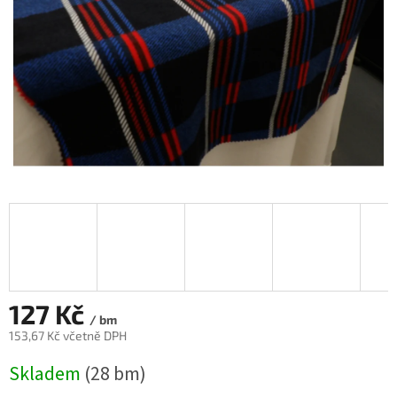
127 Kč
/ bm
153,67 Kč včetně DPH
Měrná
Skladem
(28 bm)
cena: