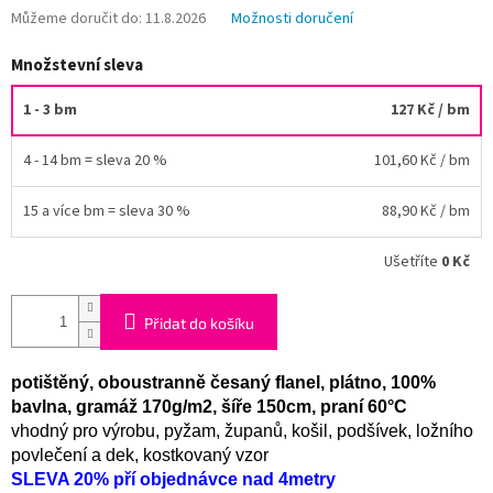
Můžeme doručit do:
11.8.2026
Možnosti doručení
Množstevní sleva
1 - 3 bm
127 Kč
/ bm
4 - 14 bm = sleva 20 %
101,60 Kč
/ bm
15 a více bm = sleva 30 %
88,90 Kč
/ bm
Ušetříte
0 Kč
Přidat do košíku
potištěný, oboustranně česaný flanel, plátno, 100%
bavlna, gramáž 170g/m2, šíře 150cm, praní 60°C
vhodný pro výrobu, pyžam, županů, košil, podšívek, ložního
povlečení a dek, kostkovaný vzor
SLEVA 20% pří objednávce nad 4metry