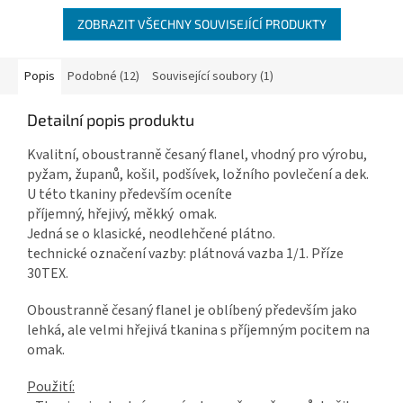
ZOBRAZIT VŠECHNY SOUVISEJÍCÍ PRODUKTY
Popis
Podobné (12)
Související soubory (1)
Detailní popis produktu
Kvalitní, oboustranně česaný flanel, vhodný pro výrobu,
pyžam, županů, košil, podšívek, ložního povlečení a dek.
U této tkaniny především oceníte
příjemný, hřejivý, měkký omak.
Jedná se o klasické, neodlehčené plátno.
technické označení vazby: plátnová vazba 1/1. Příze
30TEX.
Oboustranně česaný flanel je oblíbený především jako
lehká, ale velmi hřejivá tkanina s příjemným pocitem na
omak.
Použití: