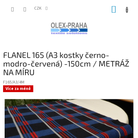
Přejít
NÁKUP
na
CZK
obsah
KOŠÍK
FLANEL 165 (A3 kostky černo-
modro-červená) -150cm / METRÁŽ
NA MÍRU
F165/A3/4M
Více za méně