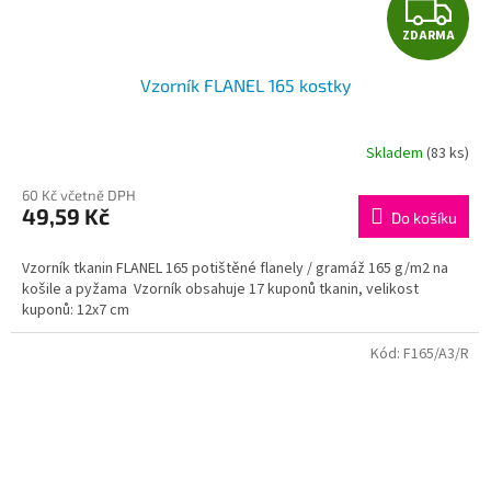
Z
ZDARMA
D
Vzorník FLANEL 165 kostky
A
R
Skladem
(83 ks)
M
60 Kč včetně DPH
49,59 Kč
Do košíku
A
Vzorník tkanin FLANEL 165 potištěné flanely / gramáž 165 g/m2 na
košile a pyžama Vzorník obsahuje 17 kuponů tkanin, velikost
kuponů: 12x7 cm
Kód:
F165/A3/R