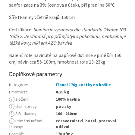
sanforizace na 3% (osnova a útek), pří praní na 60°C
Šíře tkaniny včetně krajů: 150cm.
Certifikace:
tkanina je vyrobena dle standardu Ökotex 100
třída 2. Je vhodná pro přímý styk s pokožkou, neobsahuje
těžké kovy, nikl ani AZO barviva
Balení: role navinuté na papírové dutince v plné šíři 150
cm, návin cca 55-100m, hmotnost role 13-23kg
Doplňkové parametry
Kategorie
:
Flanel 170g kostky na košile
Hmotnost
:
0.25 kg
?
složení
:
100% bavlna
?
druh úpravy
:
potisky
?
Šíře tkaniny
:
160 - 210cm
?
Primární určení
zdravotnictví, hotel, pracovní,
tkaniny
:
oděvní
Gramáž
:
170 g/m2