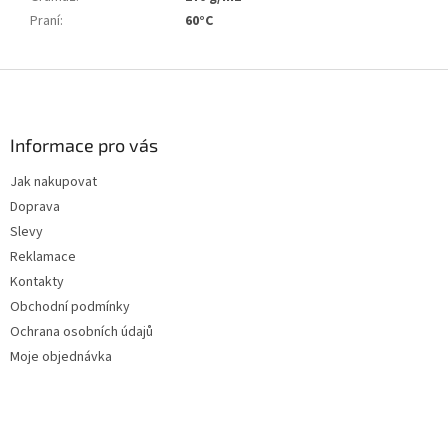
Praní
:
60°C
Z
á
p
a
Informace pro vás
t
Jak nakupovat
í
Doprava
Slevy
Reklamace
Kontakty
Obchodní podmínky
Ochrana osobních údajů
Moje objednávka