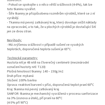
odvětvích.
- Pokud se spokojíte s o něco větší srážlivosti (4-6%), tak lze
tuto tkaninu vyvářet.
- Šíře tkaniny je přizpůsobena rozměrům výrobků, které se z ní
vyrábějí.
- Tkanina má pevný zatkávaný kraj, který dovoluje snížit náklady
na zpracování, a to tak, že u plochých výrobků je dostačující šití
jen ze dvou stran.
Nevýhody:
- Má zvýšenou srážlivost v případě sušení ve vysokých
teplotách, doporučená teplota sušení je 65°C.
Technické parametry:
Hustota nití je 48 nitě na čtverečný centimetr (mezinárodní
označení hustoty nití: T120)
Plošná hmotnost tkaniny: 140 – 150g/m2
Druh příze: mykaná
Složení: 100% bavlna
Úprava: reaktivní barvení v přízi, doporučená teplot praní 60°C
Kraj: tkanina má pevný zatkávaný kraj
SANFOR: tkanina je mechanický vysrážená v procesu sanforizace
na 3% (osnova a útek), pří praní na 60°C
(4-5% pří 90°C)