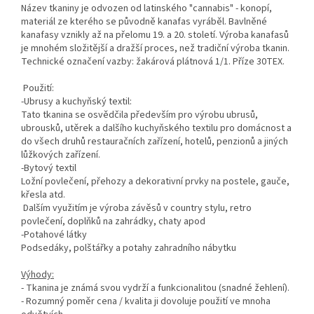
Název tkaniny je odvozen od latinského "cannabis" - konopí,
materiál ze kterého se původně kanafas vyráběl. Bavlněné
kanafasy vznikly až na přelomu 19. a 20. století. Výroba kanafasů
je mnohém složitější a dražší proces, než tradiční výroba tkanin.
Technické označení vazby: žakárová plátnová 1/1. Příze 30TEX.
Použití:
-Ubrusy a kuchyňský textil:
Tato tkanina se osvědčila především pro výrobu ubrusů,
ubrousků, utěrek a dalšího kuchyňského textilu pro domácnost a
do všech druhů restauračních zařízení, hotelů, penzionů a jiných
lůžkových zařízení.
-Bytový textil
Ložní povlečení, přehozy a dekorativní prvky na postele, gauče,
křesla atd.
Dalším využitím je výroba závěsů v country stylu, retro
povlečení, doplňků na zahrádky, chaty apod
-Potahové látky
Podsedáky, polštářky a potahy zahradního nábytku
Výhody:
- Tkanina je známá svou vydrží a funkcionalitou (snadné žehlení).
- Rozumný poměr cena / kvalita ji dovoluje použití ve mnoha