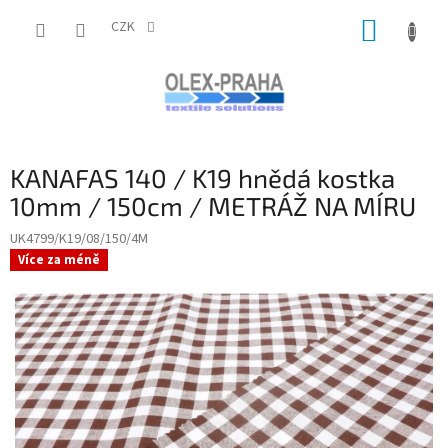
Přejít
NÁKUP
na
CZK
obsah
KOŠÍK
KANAFAS 140 / K19 hnědá kostka
10mm / 150cm / METRÁŽ NA MÍRU
UK4799/K19/08/150/4M
Více za méně