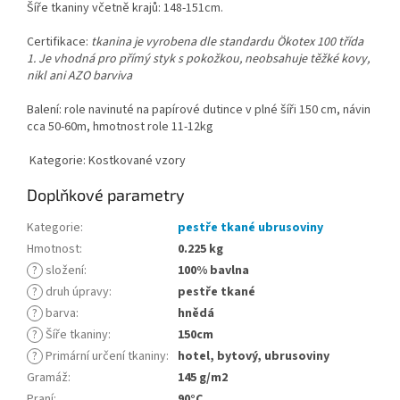
Šíře tkaniny včetně krajů: 148-151cm.
Certifikace:
tkanina je vyrobena dle standardu Ökotex 100 třída
1. Je vhodná pro přímý styk s pokožkou, neobsahuje těžké kovy,
nikl ani AZO barviva
Balení: role navinuté na papírové dutince v plné šíři 150 cm, návin
cca 50-60m, hmotnost role 11-12kg
Kategorie: Kostkované vzory
Doplňkové parametry
Kategorie
:
pestře tkané ubrusoviny
Hmotnost
:
0.225 kg
?
složení
:
100% bavlna
?
druh úpravy
:
pestře tkané
?
barva
:
hnědá
?
Šíře tkaniny
:
150cm
?
Primární určení tkaniny
:
hotel, bytový, ubrusoviny
Gramáž
:
145 g/m2
Praní
:
90°C