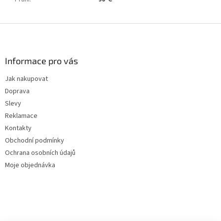
Z
á
p
a
Informace pro vás
t
Jak nakupovat
í
Doprava
Slevy
Reklamace
Kontakty
Obchodní podmínky
Ochrana osobních údajů
Moje objednávka