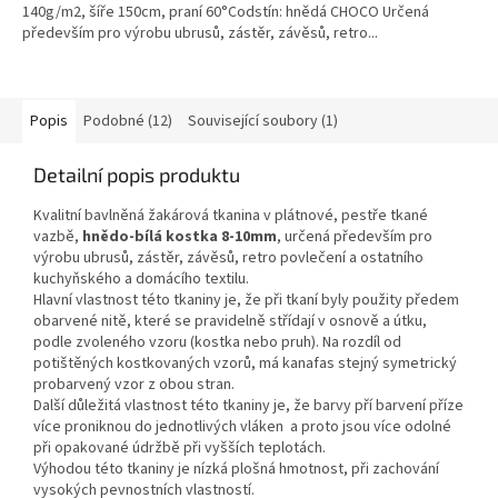
140g/m2, šíře 150cm, praní 60°Codstín: hnědá CHOCO Určená
především pro výrobu ubrusů, zástěr, závěsů, retro...
Popis
Podobné (12)
Související soubory (1)
Detailní popis produktu
Kvalitní bavlněná žakárová tkanina v plátnové, pestře tkané
vazbě,
hnědo-bílá kostka 8-10mm
, určená především pro
výrobu ubrusů, zástěr, závěsů, retro povlečení a ostatního
kuchyňského a domácího textilu.
Hlavní vlastnost této tkaniny je, že při tkaní byly použity předem
obarvené nitě, které se pravidelně střídají v osnově a útku,
podle zvoleného vzoru (kostka nebo pruh). Na rozdíl od
potištěných kostkovaných vzorů, má kanafas stejný symetrický
probarvený vzor z obou stran.
Další důležitá vlastnost této tkaniny je, že barvy pří barvení příze
více proniknou do jednotlivých vláken a proto jsou více odolné
při opakované údržbě při vyšších teplotách.
Výhodou této tkaniny je nízká plošná hmotnost, při zachování
vysokých pevnostních vlastností.