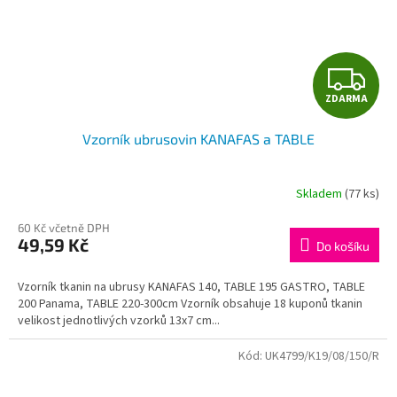
Z
ZDARMA
D
Vzorník ubrusovin KANAFAS a TABLE
A
R
Skladem
(77 ks)
M
60 Kč včetně DPH
49,59 Kč
Do košíku
A
Vzorník tkanin na ubrusy KANAFAS 140, TABLE 195 GASTRO, TABLE
200 Panama, TABLE 220-300cm Vzorník obsahuje 18 kuponů tkanin
velikost jednotlivých vzorků 13x7 cm...
Kód:
UK4799/K19/08/150/R