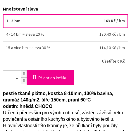
Množstevní sleva
1 - 3 bm
163 Kč
/ bm
4 - 14 bm = sleva 20 %
130,40 Kč
/ bm
15 a více bm = sleva 30 %
114,10 Kč
/ bm
Ušetříte
0 Kč
Přidat do košíku
pestře tkané plátno, kostka 8-10mm, 100% bavlna,
gramáž 140g/m2, šíře 150cm, praní 60°C
odstín: hnědá CHOCO
Určená především pro výrobu ubrusů, zástěr, závěsů, retro
povlečení a ostatního kuchyňského a bytového textilu.
Hlavní vlastností této tkaniny je, že při tkaní byly použity