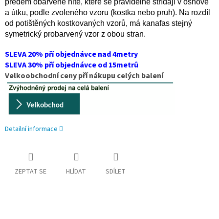
předem obarvené nitě, které se pravidelně střídají v osnově
a útku, podle zvoleného vzoru (kostka nebo pruh). Na rozdíl
od potištěných kostkovaných vzorů, má kanafas stejný
symetrický probarvený vzor z obou stran.
SLEVA 20% pří objednávce nad 4metry
SLEVA 30% pří objednávce od 15metrů
Velkoobchodní ceny pří nákupu celých balení
Detailní informace
ZEPTAT SE
HLÍDAT
SDÍLET