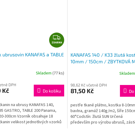
Z
ZDARMA
D
A
k ubrusovin KANAFAS a TABLE
KANAFAS 140 / K33 žlutá kos
R
10mm / 150cm / ZBYTKOVÁ 
M
A
Skladem
(77 ks)
Sklade
četně DPH
98,62 Kč včetně DPH
 Kč
81,50 Kč
Do košíku
Do 
tkanin na ubrusy KANAFAS 140,
pestře tkané plátno, kostka 8-10m
95 GASTRO, TABLE 200 Panama,
bavlna, gramáž 140g/m2, šíře 150cm
20-300cm Vzorník obsahuje 18
60°Codstín: žlutá SUN Určená
kanin velikost jednotlivých vzorků
především pro výrobu ubrusů, zást
..
závěsů, retro povlečení a...