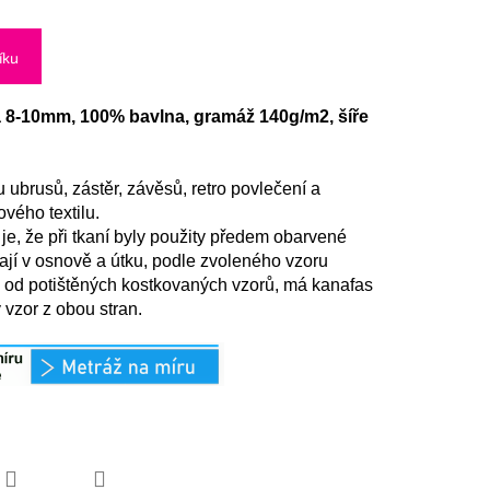
íku
a 8-10mm, 100% bavlna, gramáž 140g/m2, šíře
ubrusů, zástěr, závěsů, retro povlečení a
vého textilu.
y je, že při tkaní byly použity předem obarvené
ídají v osnově a útku, podle zvoleného vzoru
l od potištěných kostkovaných vzorů, má kanafas
 vzor z obou stran.