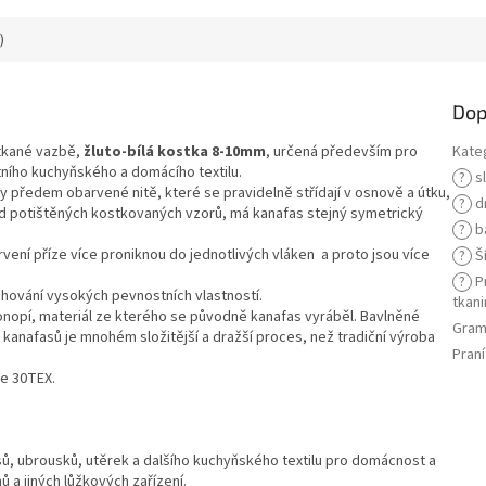
)
Dop
 tkané vazbě,
žluto-bílá kostka 8-10mm
, určená především pro
Kate
tního kuchyňského a domácího textilu.
?
s
žity předem obarvené nitě, které se pravidelně střídají v osnově a útku,
?
d
od potištěných kostkovaných vzorů, má kanafas stejný symetrický
?
b
barvení příze více proniknou do jednotlivých vláken a proto jsou více
?
Ší
?
Pr
chování vysokých pevnostních vlastností.
tkani
konopí, materiál ze kterého se původně kanafas vyráběl. Bavlněné
Gram
a kanafasů je mnohém složitější a dražší proces, než tradiční výroba
Praní
ze 30TEX.
ů, ubrousků, utěrek a dalšího kuchyňského textilu pro domácnost a
ů a jiných lůžkových zařízení.