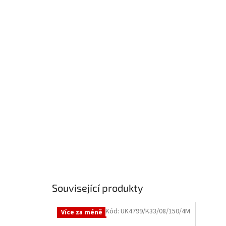
Související produkty
Kód:
UK4799/K33/08/150/4M
Více za méně