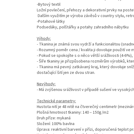
-Bytový textil
Ložní povlečení, přehozy a dekorativní prvky na postel
Dalším využitím je výroba závěsů v country stylu, ret
-Potahové látky
Podsedáky, polštářky a potahy zahradního nábytku
Výhody:
- Tkanina je známá svou vydrží a funkcionalitou (snadn
- Rozumný poměr cena / kvalita ji dovoluje použití ve
- Pokud se spokojíte s o něco větší srážlivosti (4-6%), 
- Šíře tkaniny je přizpůsobena rozměrům výrobků, které
- Tkanina má pevný zatkávaný kraj, který dovoluje sníž
dostačující šití jen ze dvou stran.
Nevýhody:
- Má zvýšenou srážlivost v případě sušení ve vysokýc
Technické parametry:
Hustota nití je 48 nitě na čtverečný centimetr (mezinár
Plošná hmotnost tkaniny: 140 – 150g/m2
Druh příze: mykaná
Složení: 100% bavlna
Úprava: reaktivní barvení v přízi, doporučená teplot pr