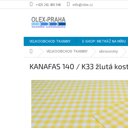
Přejít
+420 241 480 946
info@olex.cz
na
obsah
VELKOOBCHOD TKANINY
E-SHOP: METRÁŽ NA MÍRU
Domů
VELKOOBCHOD TKANINY
ubrusoviny
KANAFAS 140 / K33 žlutá ko