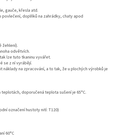
e, gauče, křesla atd.
ro povlečení, doplňků na zahrádky, chaty apod
é žehlení).
 mnoha odvětvích.
tak lze tuto tkaninu vyvářet.
 se z ní vyrábějí.
it náklady na zpracování, a to tak, že u plochých výrobků je
h teplotách, doporučená teplota sušení je 65°C.
odní označení hustoty nití: T120)
aní 60°C