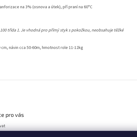
nforizace na 3% (osnova a útek), pří praní na 60°C
100 třída 1. Je vhodná pro přímý styk s pokožkou, neobsahuje těžké
150 cm, návin cca 50-60m, hmotnost role 11-12kg
e pro vás
vat