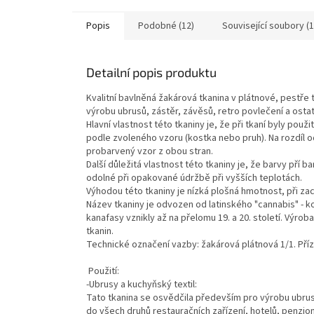
Popis
Podobné (12)
Související soubory (1
Detailní popis produktu
Kvalitní bavlněná žakárová tkanina v plátnové, pestře
výrobu ubrusů, zástěr, závěsů, retro povlečení a osta
Hlavní vlastnost této tkaniny je, že při tkaní byly pou
podle zvoleného vzoru (kostka nebo pruh). Na rozdíl 
probarvený vzor z obou stran.
Další důležitá vlastnost této tkaniny je, že barvy pří 
odolné při opakované údržbě při vyšších teplotách.
Výhodou této tkaniny je nízká plošná hmotnost, při za
Název tkaniny je odvozen od latinského "cannabis" - 
kanafasy vznikly až na přelomu 19. a 20. století. Výrob
tkanin.
Technické označení vazby: žakárová plátnová 1/1. Pří
Použití:
-Ubrusy a kuchyňský textil:
Tato tkanina se osvědčila především pro výrobu ubrus
do všech druhů restauračních zařízení, hotelů, penzion