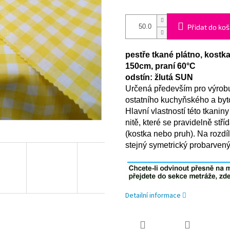
Přidat do koš
pestře tkané plátno, kostk
150cm, praní 60°C
odstín: žlutá SUN
Určená především pro výrobu 
ostatního kuchyňského a byto
Hlavní vlastností této tkanin
nitě, které se pravidelně stř
(kostka nebo pruh). Na rozdí
stejný symetrický probarvený
Detailní informace