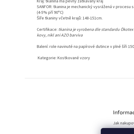
Kraj: tkanina má pevný zatkávaný kraj
SANFOR: tkanina je mechanický vysrážená v procesu sa
(4-5% pří 90°C)
Šíře tkaniny včetně krajů: 148-151cm.
Certifikace:
tkanina je vyrobena dle standardu Ökotex 
kovy, nikl ani AZO barviva
Balení: role navinuté na papírové dutince v plné šíři 
Kategorie: Kostkované vzory
Z
á
p
a
t
Informac
í
Jak nakupo
Doprava