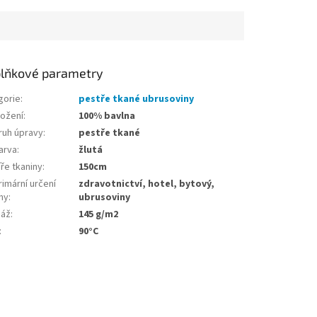
lňkové parametry
gorie
:
pestře tkané ubrusoviny
ložení
:
100% bavlna
ruh úpravy
:
pestře tkané
arva
:
žlutá
ře tkaniny
:
150cm
imární určení
zdravotnictví, hotel, bytový,
ny
:
ubrusoviny
áž
:
145 g/m2
:
90°C