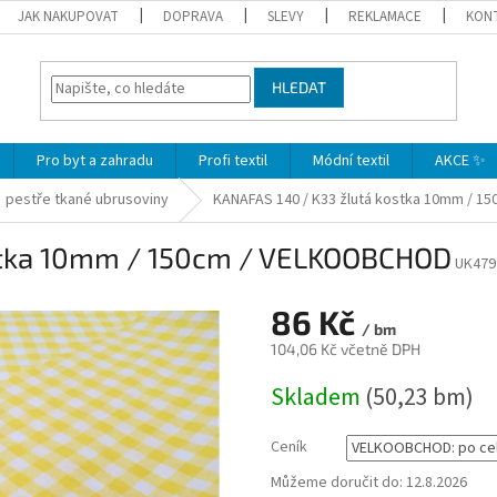
JAK NAKUPOVAT
DOPRAVA
SLEVY
REKLAMACE
KON
HLEDAT
Pro byt a zahradu
Profi textil
Módní textil
AKCE ✨
pestře tkané ubrusoviny
KANAFAS 140 / K33 žlutá kostka 10mm / 
stka 10mm / 150cm / VELKOOBCHOD
UK479
86 Kč
/ bm
104,06 Kč včetně DPH
Měrná
Skladem
(50,23 bm)
cena:
Ceník
Můžeme doručit do:
12.8.2026