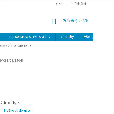
TAKTY
OBCHODNÍ PODMÍNKY
CZK
OCHRANA OSOBNÍCH ÚDAJŮ
Přihlášení
MO
NÁKUPNÍ
Prázdný košík
KOŠÍK
-100.000M✨ČISTÍME SKLADY
Vzorníky
Vše o nákupu
150cm / VELKOOBCHOD
9/K33/08/150/R
Možnosti doručení