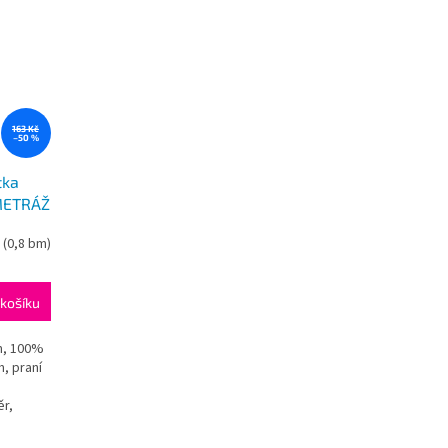
163 Kč
–50 %
tka
METRÁŽ
m
(0,8 bm)
košíku
m, 100%
, praní
ěr,