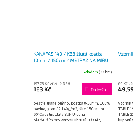
KANAFAS 140 / K33 žlutá kostka
Vzorní
10mm / 150cm / METRÁŽ NA MÍRU
Skladem
(27 bm)
197,23 Kč včetně DPH
60 Kč v
163 Kč
49,59
Do košíku
pestře tkané plátno, kostka 8-10mm, 100%
Vzorník 
bavlna, gramáž 140g/m2, šíře 150cm, praní
TABLE 1
60°Codstín: žlutá SUN Určená
TABLE 2
především pro výrobu ubrusů, zástěr,
kuponů t
závěsů, retro povlečení a...
13x7 cm.