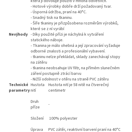
která ji dovoluje použití v mnoha odvětvích.
- Hotové výrobky dobře drží požadovaný tvar.
- Úsporná údržba, praní na 40°C.
- Snadný tisk na tkaninu.
- Šíře tkaniny je přizpůsobena rozměrům výrobků,
které se z ní vyrábí
Nevýhody
- Díky použité přízi je náchylná k vytváření
statického náboje.
- Tkanina je málo ohebná a její zpracování vyžaduje
odborné znalosti a profesionální vybavení.
- tkaninu nelze překládat, sklady zanechávají stopy
na zátěru
- tkanina neobsahuje UV filtr, na přímém slunečném
záření postupně ztrácí barvu
- Nižší odolnost v otěru na straně PVC zátěru
Technické
Hustota
Hustota nití je 58 nitě na čtverečný
parametry
nití
centimetr
Druh
-
příze
Složení
100% polyester
Úprava
PVC zátěr, reaktivní barvení praní na 40°C