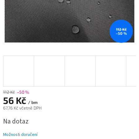
112 Kč
–50 %
112 Kč
–50 %
56 Kč
/ bm
67,76 Kč včetně DPH
Měrná
Na dotaz
cena:
Možnosti doručení