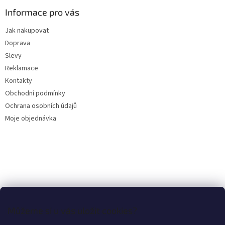
p
a
Informace pro vás
t
Jak nakupovat
í
Doprava
Slevy
Reklamace
Kontakty
Obchodní podmínky
Ochrana osobních údajů
Moje objednávka
Můžeme si u vás uložit cookies?