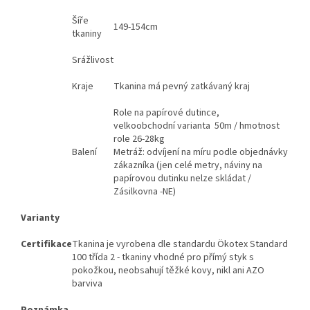
Šíře
149-154cm
tkaniny
Srážlivost
Kraje
Tkanina má pevný zatkávaný kraj
Role na papírové dutince,
velkoobchodní varianta 50m / hmotnost
role 26-28kg
Balení
Metráž: odvíjení na míru podle objednávky
zákazníka (jen celé metry, náviny na
papírovou dutinku nelze skládat /
Zásilkovna -NE)
Varianty
Certifikace
Tkanina je vyrobena dle standardu Ökotex Standard
100 třída 2 - tkaniny vhodné pro přímý styk s
pokožkou, neobsahují těžké kovy, nikl ani AZO
barviva