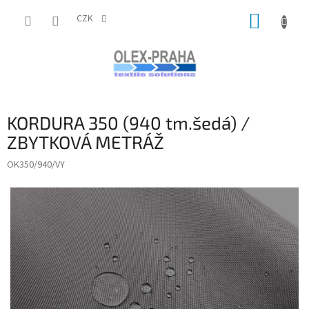
Přejít
NÁKUP
na
CZK
obsah
KOŠÍK
KORDURA 350 (940 tm.šedá) /
ZBYTKOVÁ METRÁŽ
OK350/940/VY