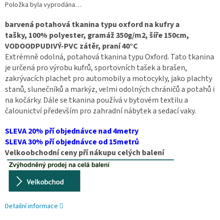
Položka byla vyprodána…
barvená potahová tkanina typu oxford na kufry a
tašky, 100% polyester, gramáž 350g/m2, šíře 150cm,
VODOODPUDIVÝ-PVC zátěr, praní 40°C
Extrémně odolná, potahová tkanina typu Oxford. Tato tkanina
je určená pro výrobu kufrů, sportovních tašek a brašen,
zakrývacích plachet pro automobily a motocykly, jako plachty
stanů, slunečníků a markýz, velmi odolných chráničů a potahů i
na kočárky. Dále se tkanina používá v bytovém textilu a
čalounictví především pro zahradní nábytek a sedací vaky.
SLEVA 20% pří objednávce nad 4metry
SLEVA 30% pří objednávce od 15metrů
Velkoobchodní ceny pří nákupu celých balení
Detailní informace