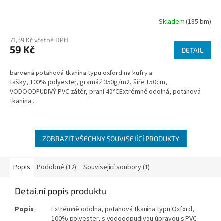
Skladem
(185 bm)
71,39 Kč včetně DPH
59 Kč
DETAIL
barvená potahová tkanina typu oxford na kufry a
tašky, 100% polyester, gramáž 350g/m2, šíře 150cm,
VODOODPUDIVÝ-PVC zátěr, praní 40°CExtrémně odolná, potahová
tkanina...
ZOBRAZIT VŠECHNY SOUVISEJÍCÍ PRODUKTY
Popis
Podobné (12)
Související soubory (1)
Detailní popis produktu
Popis
Extrémně odolná, potahová tkanina typu Oxford,
100% polyester, s vodoodpudivou úpravou s PVC