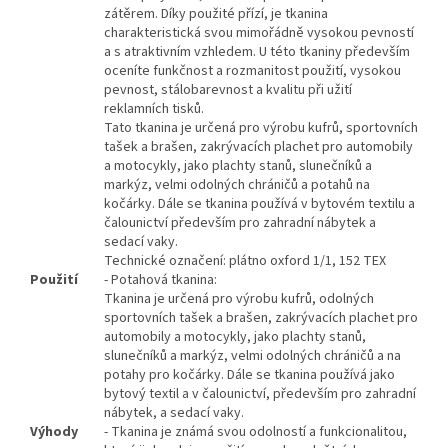
zátěrem. Díky použité přízí, je tkanina
charakteristická svou mimořádně vysokou pevností
a s atraktivním vzhledem. U této tkaniny především
oceníte funkčnost a rozmanitost použití, vysokou
pevnost, stálobarevnost a kvalitu při užití
reklamních tisků.
Tato tkanina je určená pro výrobu kufrů, sportovních
tašek a brašen, zakrývacích plachet pro automobily
a motocykly, jako plachty stanů, slunečníků a
markýz, velmi odolných chráničů a potahů na
kočárky. Dále se tkanina používá v bytovém textilu a
čalounictví především pro zahradní nábytek a
sedací vaky.
Technické označení: plátno oxford 1/1, 152 TEX
Použití
- Potahová tkanina:
Tkanina je určená pro výrobu kufrů, odolných
sportovních tašek a brašen, zakrývacích plachet pro
automobily a motocykly, jako plachty stanů,
slunečníků a markýz, velmi odolných chráničů a na
potahy pro kočárky. Dále se tkanina používá jako
bytový textil a v čalounictví, především pro zahradní
nábytek, a sedací vaky.
Výhody
- Tkanina je známá svou odolností a funkcionalitou,