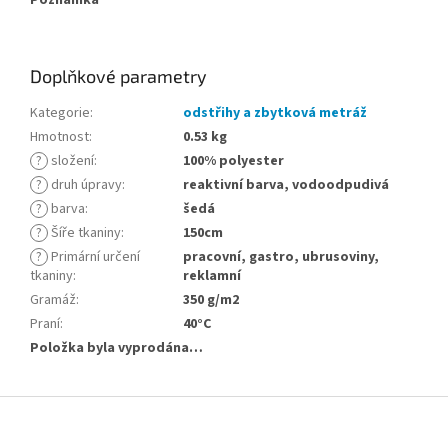
Poznámka
Doplňkové parametry
Kategorie
:
odstřihy a zbytková metráž
Hmotnost
:
0.53 kg
?
složení
:
100% polyester
?
druh úpravy
:
reaktivní barva, vodoodpudivá
?
barva
:
šedá
?
Šíře tkaniny
:
150cm
?
Primární určení
pracovní, gastro, ubrusoviny,
tkaniny
:
reklamní
Gramáž
:
350 g/m2
Praní
:
40°C
Položka byla vyprodána…
Z
á