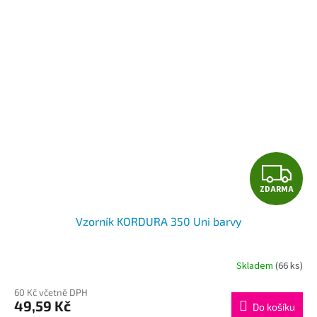
Z
ZDARMA
D
Vzorník KORDURA 350 Uni barvy
A
R
Skladem
(66 ks)
M
60 Kč včetně DPH
49,59 Kč
Do košíku