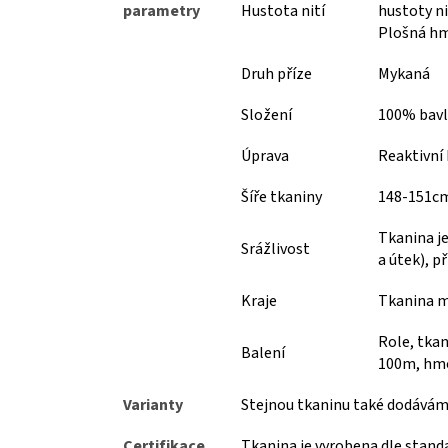
parametry
Hustota nití
hustoty ni
Plošná hm
Druh příze
Mykaná
Složení
100% bav
Úprava
Reaktivní 
Šíře tkaniny
148-151c
Tkanina j
Srážlivost
a útek), p
Kraje
Tkanina m
Role, tkan
Balení
100m, hmo
Varianty
Stejnou tkaninu také dodáváme
Certifikace
Tkanina je vyrobena dle stand