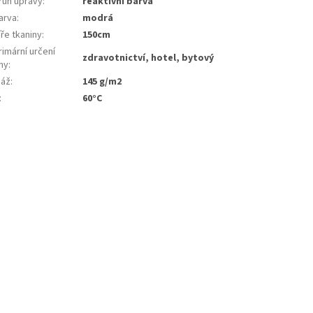
ruh úpravy
:
reaktivní barva
arva
:
modrá
ře tkaniny
:
150cm
imární určení
zdravotnictví, hotel, bytový
ny
:
áž
:
145 g/m2
:
60°C