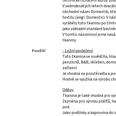
technické označení vazby: plá
V sedmdesátých letech dvacáté
obchodní název Domestik, kte
textilu (angl. Domestic). V nás
vyráběly tuto tkaninu po tímto
jako základní standard bavlně
V tomto názvosloví jsme naváza
tkaniny.
Použití
- Ložní povlečení:
Tato tkanina se osvědčila, hla
penzionů, B&B, léčeben, domov
zařízení
Je vhodná na prostěradla a po
Hodně se využívá na výrobu chr
Oděvy:
Tkanina je také vhodná pro vý
Zejména pro výrobu plášťů, ha
pod.
Jako podšívky a kapsovina do o