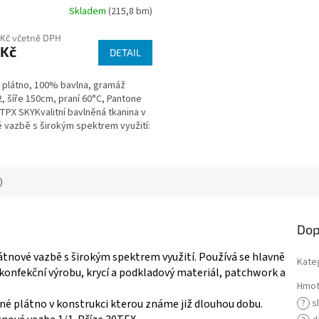
Skladem
(215,8 bm)
 Kč včetně DPH
 Kč
DETAIL
 plátno, 100% bavlna, gramáž
 šíře 150cm, praní 60°C, Pantone
TPX SKYKvalitní bavlněná tkanina v
 vazbě s širokým spektrem využití:
o...
)
Dop
átnové vazbě s širokým spektrem využití. Používá se hlavně
Kate
 konfekční výrobu, krycí a podkladový materiál, patchwork a
Hmot
ené plátno v konstrukci kterou známe již dlouhou dobu.
?
s