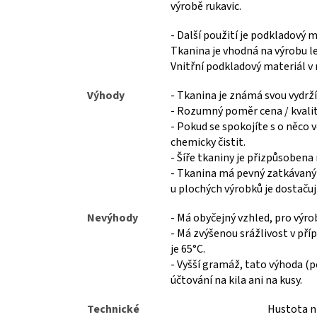
výrobě rukavic.
- Další použití je podkladový 
Tkanina je vhodná na výrobu l
Vnitřní podkladový materiál v 
Výhody
- Tkanina je známá svou vydrží
- Rozumný poměr cena / kvalita
- Pokud se spokojíte s o něco v
chemicky čistit.
- Šíře tkaniny je přizpůsobena
- Tkanina má pevný zatkávaný k
u plochých výrobků je dostačujíc
Nevýhody
- Má obyčejný vzhled, pro výro
- Má zvýšenou srážlivost v pří
je 65°C.
- Vyšší gramáž, tato výhoda (p
účtování na kila ani na kusy.
Technické
Hustota ni