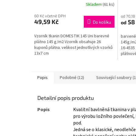
A
Skladem
(61 ks)
60 Kč včetně DPH
od 70,18
49,59 Kč
58
od
Do košíku
Vzorník tkanin DOMESTIK 145 Uni barevné
barvené
plátno 145 g/m2 Vzorník obsahuje 26
145g/m2,
kuponů plátna. velikost jednotlivých vzorků
16-4535 
13x7 cm
plátnové
hlavně pr
Popis
Podobné (12)
Související soubory (1
Detailní popis produktu
Popis
Kvalitní bavlněná tkanina v pl
pro výrobu ložního povlečení,
pod.
Jedná se o klasické, neodlehč