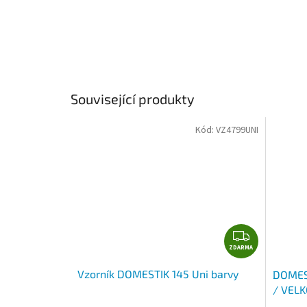
Související produkty
Kód:
VZ4799UNI
Z
ZDARMA
D
A
Vzorník DOMESTIK 145 Uni barvy
DOMEST
R
/ VEL
M