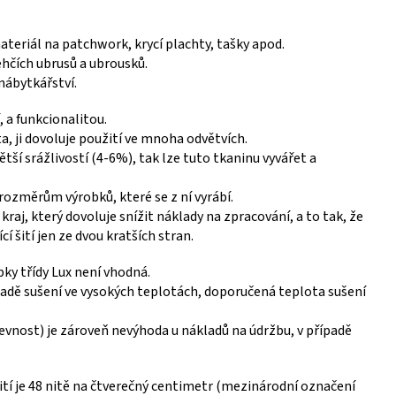
materiál na patchwork, krycí plachty, tašky apod.
ehčích ubrusů a ubrousků.
nábytkářství.
, a funkcionalitou.
, ji dovoluje použití ve mnoha odvětvích.
ětší srážlivostí (4-6%), tak lze tuto tkaninu vyvářet a
 rozměrům výrobků, které se z ní vyrábí.
raj, který dovoluje snížit náklady na zpracování, a to tak, že
í šití jen ze dvou kratších stran.
bky třídy Lux není vhodná.
padě sušení ve vysokých teplotách, doporučená teplota sušení
evnost) je zároveň nevýhoda u nákladů na údržbu, v případě
tí je 48 nitě na čtverečný centimetr (mezinárodní označení