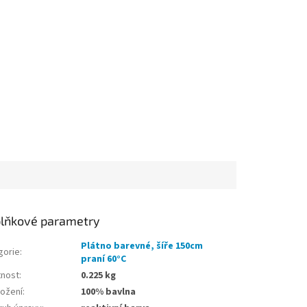
lňkové parametry
Plátno barevné, šíře 150cm
gorie
:
praní 60°C
nost
:
0.225 kg
ložení
:
100% bavlna