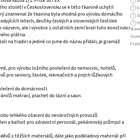
tnová vazba 1/1. Příze 30TEX.
?
d
ho století v Československu se k této tkanině uchytil
?
b
rý znamenal že tkanina byla vhodná pro výrobu domácího
?
Ší
ledujících letech, desítky českých a slovenských textilek
?
Pr
 názvem, ale i výrobce z ostatních zemí brali tuto konstrukci
tkani
ného plátna.
Gram
li na tradici a jediné co jsme do názvu přidali, je gramáž
Praní
vně, pro výrobu ložního povlečení do nemocnic, hotelů,
ů pro seniory, školek, rekreačních a jiných lůžkových
vlečení do domácností.
áničů matrací, plachet do lázní a saun.
robu lehkého ošacení do nenáročných provozů.
len a kalhot pro zdravotní personál, pekárenský průmysl a
děvů z těžších materiálů, dále jako podkladový materiál při