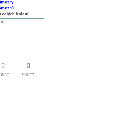
 4metry
15metrů
 celých balení
LÍDAT
SDÍLET