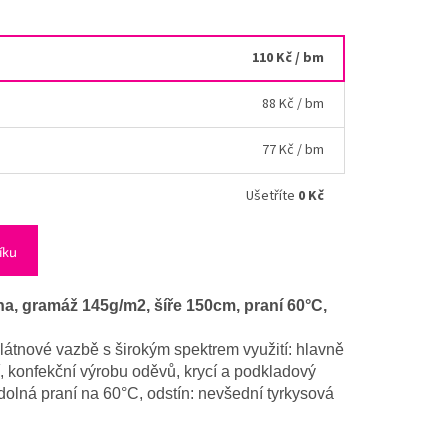
110 Kč
/ bm
88 Kč
/ bm
77 Kč
/ bm
Ušetříte
0 Kč
íku
a, gramáž 145g/m2, šíře 150cm, praní 60°C,
plátnové vazbě s širokým spektrem využití: hlavně
, konfekční výrobu oděvů, krycí a podkladový
dolná praní na 60°C, odstín: nevšední tyrkysová