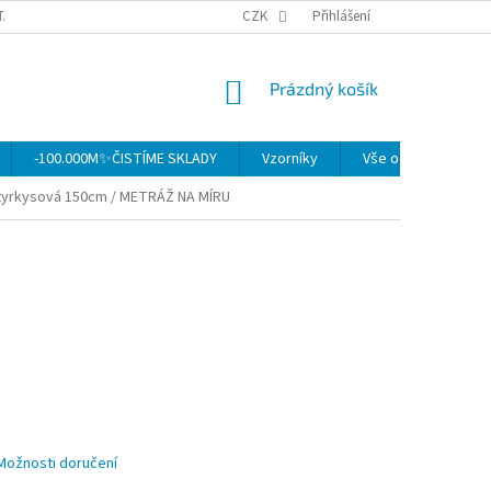
TAKTY
OBCHODNÍ PODMÍNKY
CZK
OCHRANA OSOBNÍCH ÚDAJŮ
Přihlášení
MO
NÁKUPNÍ
Prázdný košík
KOŠÍK
-100.000M✨ČISTÍME SKLADY
Vzorníky
Vše o nákupu
tyrkysová 150cm / METRÁŽ NA MÍRU
Možnosti doručení