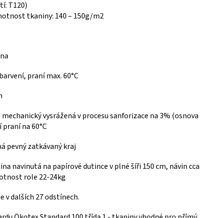
tí: T120)
otnost tkaniny: 140 – 150g/m2
lna
barvení, praní max. 60°C
m
e mechanický vysrážená v procesu sanforizace na 3% (osnova
ří praní na 60°C
á pevný zatkávaný kraj
ina navinutá na papírové dutince v plné šíři 150 cm, návin cca
tnost role 22-24kg
 v dalších 27 odstínech.
ardu Ökotex Standard 100 třída 1 - tkaniny vhodné pro přímý