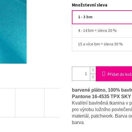
Množstevní sleva
1 - 3 bm
4 - 14 bm = sleva 20 %
15 a více bm = sleva 30 %
Přidat do koš
barvené plátno, 100% bavln
Pantone 16-4535 TPX SKY
Kvalitní bavlněná tkanina v 
pro výrobu ložního povlečení
materiál, patchwork. Barva o
barva