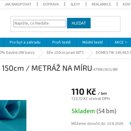
JAK NAKUPOVAT
DOPRAVA
SLEVY
REKLAMACE
KON
HLEDAT
Pro byt a zahradu
Profi textil
Módní textil
AKCE ✨
0% bavlna UNI barvy
šíře 150cm praní 60°C
DOMESTIK 145/615 
á 150cm / METRÁŽ NA MÍRU
4799U/615/4M
110 Kč
/ bm
133,10 Kč včetně DPH
Měrná
Skladem
(54 bm)
cena:
Můžeme doručit do:
10.8.2026