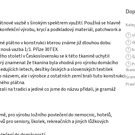
Dop
átnové vazbě s širokým spektrem využití. Používá se hlavně
Kate
 konfekční výrobu, krycí a podkladový materiál, patchwork a
?
s
ené plátno v konstrukci kterou známe již dlouhou dobu.
?
d
tnová vazba 1/1. Příze 30TEX.
?
b
ho století v Československu se k této tkanině uchytil
?
Ší
rý znamenal že tkanina byla vhodná pro výrobu domácího
?
Pr
ledujících letech, desítky českých a slovenských textilek
tkani
 názvem, ale i výrobce z ostatních zemí brali tuto konstrukci
Gram
ného plátna.
Praní
li na tradici a jediné co jsme do názvu přidali, je gramáž
vně, pro výrobu ložního povlečení do nemocnic, hotelů,
ů pro seniory, školek, rekreačních a jiných lůžkových
vlečení do domácností.