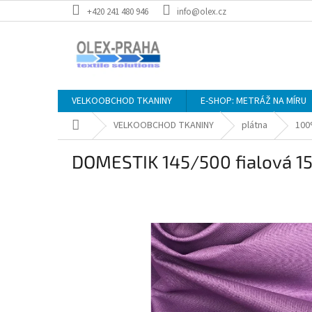
Přejít
+420 241 480 946
info@olex.cz
na
obsah
VELKOOBCHOD TKANINY
E-SHOP: METRÁŽ NA MÍRU
Domů
VELKOOBCHOD TKANINY
plátna
100
DOMESTIK 145/500 fialová 