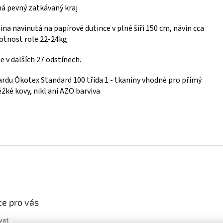
á pevný zatkávaný kraj
ina navinutá na papírové dutince v plné šíři 150 cm, návin cca
tnost role 22-24kg
 v dalších 27 odstínech.
ardu Ökotex Standard 100 třída 1 - tkaniny vhodné pro přímý
žké kovy, nikl ani AZO barviva
e pro vás
vat