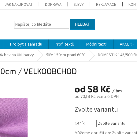
JAK NAKUPOVAT
DOPRAVA
SLEVY
REKLAMACE
KON
HLEDAT
Pro byt a zahradu
Profi textil
Módní textil
AKCE ✨
% bavlna UNI barvy
šíře 150cm praní 60°C
DOMESTIK 145/500 f
150cm / VELKOOBCHOD
od
58 Kč
/ bm
od
70,18 Kč
včetně DPH
Měrná
Zvolte variantu
cena:
Ceník
Můžeme doručit do:
Zvolte varian