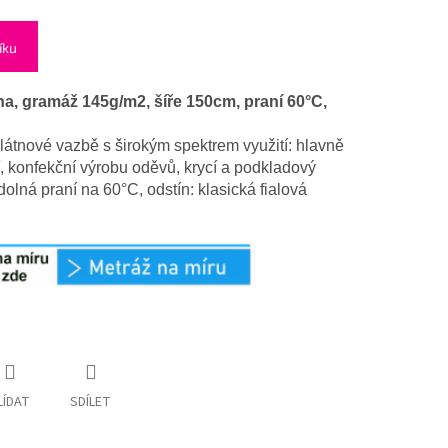
íku
a, gramáž 145g/m2, šíře 150cm, praní 60°C,
plátnové vazbě s širokým spektrem využití: hlavně
, konfekční výrobu oděvů, krycí a podkladový
olná praní na 60°C, odstín: klasická fialová
LÍDAT
SDÍLET