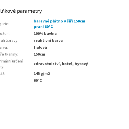
lňkové parametry
barevné plátno v šíři 150cm
gorie
:
praní 60°C
ložení
:
100% bavlna
ruh úpravy
:
reaktivní barva
arva
:
fialová
ře tkaniny
:
150cm
imární určení
zdravotnictví, hotel, bytový
ny
:
áž
:
145 g/m2
:
60°C