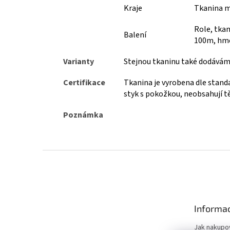
Kraje
Tkanina m
Role, tkan
Balení
100m, hmo
Varianty
Stejnou tkaninu také dodáváme
Certifikace
Tkanina je vyrobena dle stand
styk s pokožkou, neobsahují tě
Poznámka
Z
á
p
a
t
Informac
í
Jak nakupo