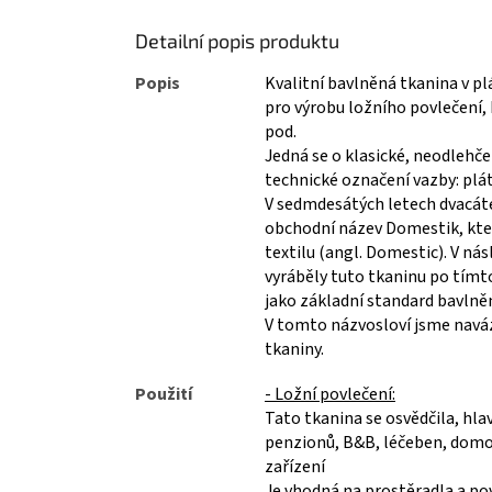
Detailní popis produktu
Popis
Kvalitní bavlněná tkanina v pl
pro výrobu ložního povlečení,
pod.
Jedná se o klasické, neodlehč
technické označení vazby: plá
V sedmdesátých letech dvacáté
obchodní název Domestik, kte
textilu (angl. Domestic). V nás
vyráběly tuto tkaninu po tímto
jako základní standard bavlně
V tomto názvosloví jsme naváza
tkaniny.
Použití
- Ložní povlečení:
Tato tkanina se osvědčila, hla
penzionů, B&B, léčeben, domov
zařízení
Je vhodná na prostěradla a po