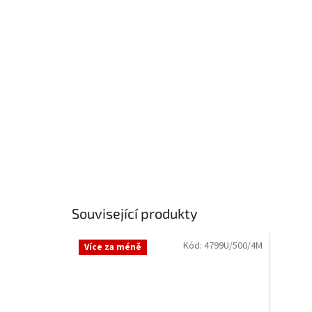
Související produkty
Kód:
4799U/500/4M
Více za méně