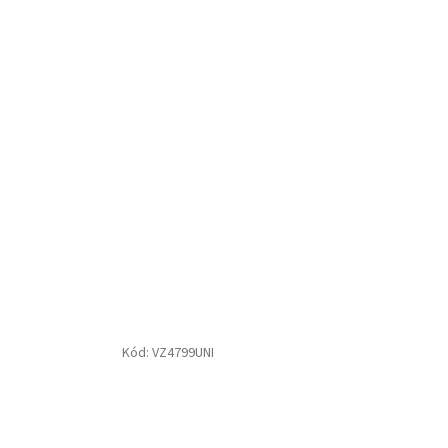
Kód:
VZ4799UNI