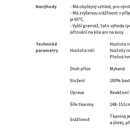
Nevýhody
- Má obyčejný vzhled, pro výro
- Má zvýšenou srážlivost v pří
je 65°C.
- Vyšší gramáž, tato výhoda (p
účtování na kila ani na kusy.
Technické
Hustota ni
parametry
Hustota nití
hustoty ni
Plošná hm
Druh příze
Mykaná
Složení
100% bav
Úprava
Reaktivní 
Šíře tkaniny
148-151c
Tkanina j
Srážlivost
a útek), p