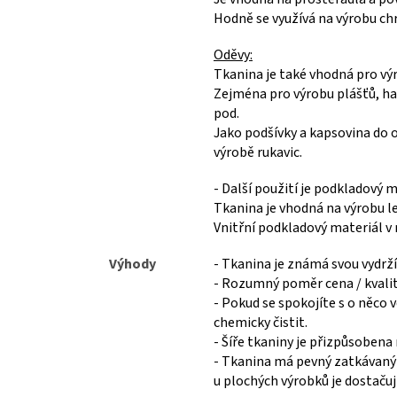
Hodně se využívá na výrobu chr
Oděvy:
Tkanina je také vhodná pro vý
Zejména pro výrobu plášťů, ha
pod.
Jako podšívky a kapsovina do o
výrobě rukavic.
- Další použití je podkladový 
Tkanina je vhodná na výrobu l
Vnitřní podkladový materiál v 
Výhody
- Tkanina je známá svou vydrží
- Rozumný poměr cena / kvalita
- Pokud se spokojíte s o něco v
chemicky čistit.
- Šíře tkaniny je přizpůsobena
- Tkanina má pevný zatkávaný k
u plochých výrobků je dostačujíc