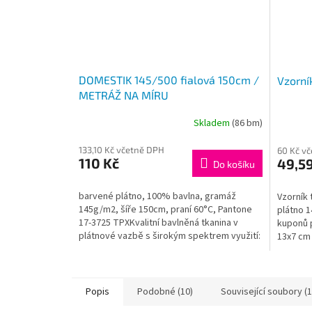
DOMESTIK 145/500 fialová 150cm /
Vzorní
METRÁŽ NA MÍRU
Skladem
(86 bm)
133,10 Kč včetně DPH
60 Kč v
110 Kč
49,59
Do košíku
barvené plátno, 100% bavlna, gramáž
Vzorník
145g/m2, šíře 150cm, praní 60°C, Pantone
plátno 1
17-3725 TPXKvalitní bavlněná tkanina v
kuponů p
plátnové vazbě s širokým spektrem využití:
13x7 cm
hlavně pro výrobu...
Popis
Podobné (10)
Související soubory (1