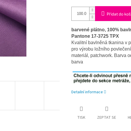
Přidat do koš
barvené plátno, 100% bavln
Pantone 17-3725 TPX
Kvalitní bavlněná tkanina v 
pro výrobu ložního povlečení
materiál, patchwork. Barva od
barva
Detailní informace
TISK
ZEPTAT SE
H