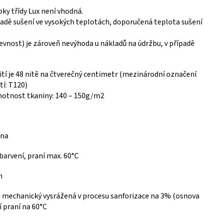
bky třídy Lux není vhodná.
padě sušení ve vysokých teplotách, doporučená teplota sušení
evnost) je zároveň nevýhoda u nákladů na údržbu, v případě
tí je 48 nitě na čtverečný centimetr (mezinárodní označení
tí: T120)
otnost tkaniny: 140 – 150g/m2
lna
barvení, praní max. 60°C
m
e mechanický vysrážená v procesu sanforizace na 3% (osnova
ří praní na 60°C