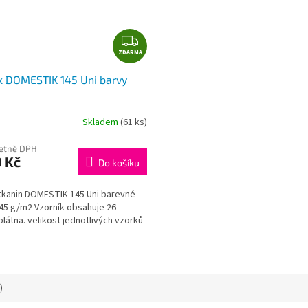
Z
ZDARMA
D
A
k DOMESTIK 145 Uni barvy
R
M
A
Skladem
(61 ks)
četně DPH
 Kč
Do košíku
 tkanin DOMESTIK 145 Uni barevné
45 g/m2 Vzorník obsahuje 26
látna. velikost jednotlivých vzorků
)