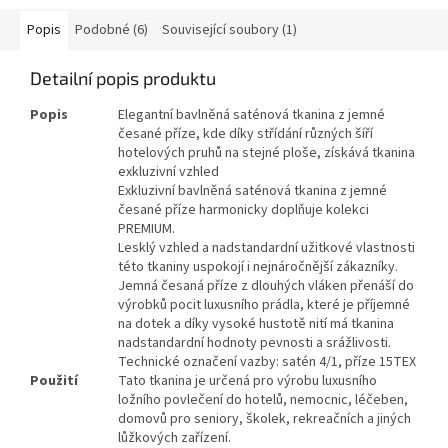
Popis
Podobné (6)
Související soubory (1)
Detailní popis produktu
Popis
Elegantní bavlněná saténová tkanina z jemné
česané příze, kde díky střídání různých šíří
hotelových pruhů na stejné ploše, získává tkanina
exkluzivní vzhled
Exkluzivní bavlněná saténová tkanina z jemné
česané příze harmonicky doplňuje kolekci
PREMIUM.
Lesklý vzhled a nadstandardní užitkové vlastnosti
této tkaniny uspokojí i nejnáročnější zákazníky.
Jemná česaná příze z dlouhých vláken přenáší do
výrobků pocit luxusního prádla, které je příjemné
na dotek a díky vysoké hustotě nití má tkanina
nadstandardní hodnoty pevnosti a srážlivosti.
Technické označení vazby: satén 4/1, příze 15TEX
Použití
Tato tkanina je určená pro výrobu luxusního
ložního povlečení do hotelů, nemocnic, léčeben,
domovů pro seniory, školek, rekreačních a jiných
lůžkových zařízení.