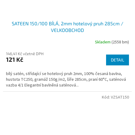
SATEEN 150/100 BÍLÁ, 2mm hotelový pruh 285cm /
VELKOOBCHOD
Skladem
(2558 bm)
146,41 Kč včetně DPH
121 Kč
DETAIL
bílý satén, střídající se hotelový pruh 2mm, 100% česaná bavlna,
hustota TC250, gramáž 150g/m2, šíře 285cm, praní 60°C, saténová
vazba 4/1 Elegantní bavlněná saténová...
Kód:
VZSAT150