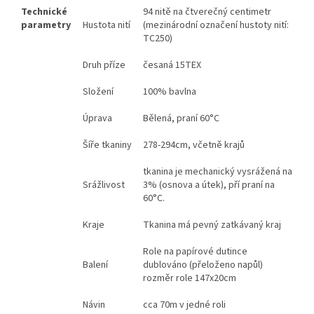
Technické
94 nitě na čtverečný centimetr
parametry
Hustota nití
(mezinárodní označení hustoty nití:
TC250)
Druh příze
česaná 15TEX
Složení
100% bavlna
Úprava
Bělená, praní 60°C
Šíře tkaniny
278-294cm, včetně krajů
tkanina je mechanický vysrážená na
Srážlivost
3% (osnova a útek), pří praní na
60°C.
Kraje
Tkanina má pevný zatkávaný kraj
Role na papírové dutince
Balení
dublováno (přeloženo napůl)
rozměr role 147x20cm
Návin
cca 70m v jedné roli