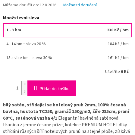
Můžeme doručit do:
12.8.2026
Možnosti doručení
Množstevní sleva
1 - 3 bm
230 Kč
/ bm
4 - 14 bm = sleva 20 %
184 Kč
/ bm
15 a více bm = sleva 30 %
161 Kč
/ bm
Ušetříte
0 Kč
Přidat do košíku
bílý satén, střídající se hotelový pruh 2mm, 100% česaná
bavlna, hustota TC250, gramáž 150g/m2, šíře 285cm, praní
60°C, saténová vazba 4/1
Elegantní bavlněná saténová
tkanina z jemné česané příze, kolekce PREMIUM HOTEL díky
střídání různých šíří hotelových pruhů na stejné ploše, získává