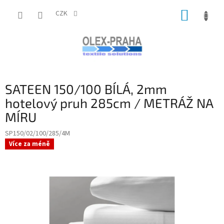
Přejít
NÁKUP
na
CZK
obsah
KOŠÍK
SATEEN 150/100 BÍLÁ, 2mm
hotelový pruh 285cm / METRÁŽ NA
MÍRU
SP150/02/100/285/4M
Více za méně