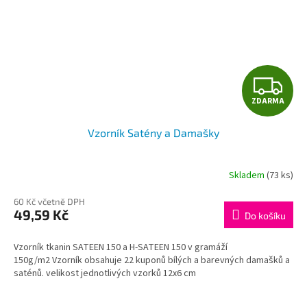
Z
ZDARMA
D
Vzorník Satény a Damašky
A
R
Skladem
(73 ks)
M
60 Kč včetně DPH
49,59 Kč
Do košíku
A
Vzorník tkanin SATEEN 150 a H-SATEEN 150 v gramáží
150g/m2 Vzorník obsahuje 22 kuponů bílých a barevných damašků a
saténů. velikost jednotlivých vzorků 12x6 cm