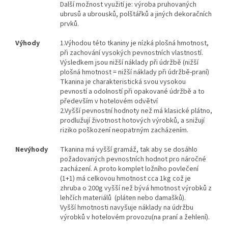
Další možnost využití je: výroba pruhovaných
ubrusů a ubrousků, polštářků a jiných dekoračních
prvků.
Výhody
1.
Výhodou této tkaniny je nízká plošná hmotnost,
při zachování vysokých pevnostních vlastností.
Výsledkem jsou nižší náklady při údržbě (nižší
plošná hmotnost = nižší náklady při údržbě-praní)
Tkanina je charakteristická svou vysokou
pevností a odolností při opakované údržbě a to
především v hotelovém odvětví
2.Vyšší pevnostní hodnoty než má klasické plátno,
prodlužují životnost hotových výrobků, a snižují
riziko poškození neopatrným zacházením.
Nevýhody
Tkanina má vyšší gramáž, tak aby se dosáhlo
požadovaných pevnostních hodnot pro náročné
zacházení. A proto komplet ložního povlečení
(1+1) má celkovou hmotnost cca 1kg což je
zhruba o 200g vyšší než bývá hmotnost výrobků z
lehčích materiálů (pláten nebo damašků).
Vyšší hmotnosti navyšuje náklady na údržbu
výrobků v hotelovém provozu(na praní a žehlení).