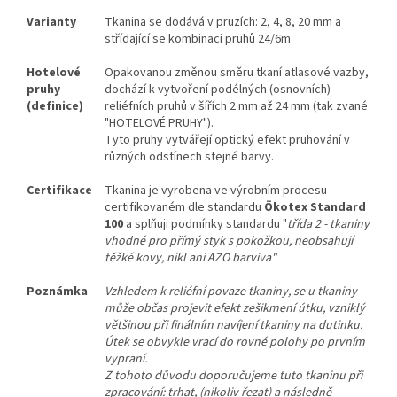
Varianty
Tkanina se dodává v pruzích: 2, 4, 8, 20 mm a
střídající se kombinaci pruhů 24/6m
Hotelové
Opakovanou změnou směru tkaní atlasové vazby,
pruhy
dochází k vytvoření podélných (osnovních)
(definice)
reliéfních pruhů v šířích 2 mm až 24 mm (tak zvané
"HOTELOVÉ PRUHY").
Tyto pruhy vytvářejí optický efekt pruhování v
různých odstínech stejné barvy.
Certifikace
Tkanina je vyrobena ve výrobním procesu
certifikovaném dle standardu
Ökotex Standard
100
a splňuji podmínky standardu "
třída 2 - tkaniny
vhodné pro přímý styk s pokožkou, neobsahují
těžké kovy, nikl ani AZO barviva"
Poznámka
Vzhledem k reliéfní povaze tkaniny, se u tkaniny
může občas projevit efekt zešikmení útku, vzniklý
většinou při finálním navíjení tkaniny na dutinku.
Útek se obvykle vrací do rovné polohy po prvním
vypraní.
Z tohoto důvodu doporučujeme tuto tkaninu při
zpracování: trhat, (nikoliv řezat) a následně