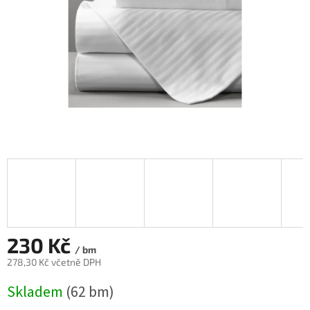
230 Kč
/ bm
278,30 Kč včetně DPH
Měrná
Skladem
(62 bm)
cena: