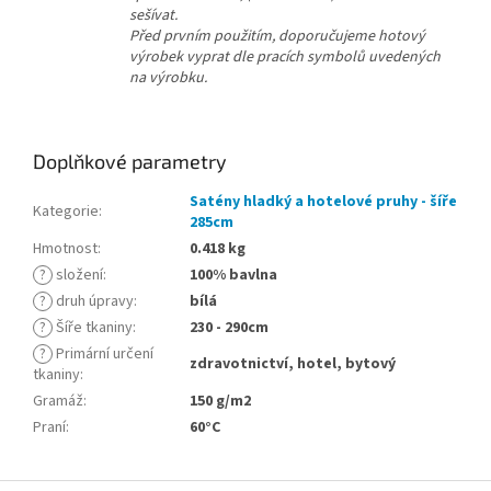
sešívat.
Před prvním použitím, doporučujeme hotový
výrobek vyprat dle pracích symbolů uvedených
na výrobku.
Doplňkové parametry
Satény hladký a hotelové pruhy - šíře
Kategorie
:
285cm
Hmotnost
:
0.418 kg
?
složení
:
100% bavlna
?
druh úpravy
:
bílá
?
Šíře tkaniny
:
230 - 290cm
?
Primární určení
zdravotnictví, hotel, bytový
tkaniny
:
Gramáž
:
150 g/m2
Praní
:
60°C
Z