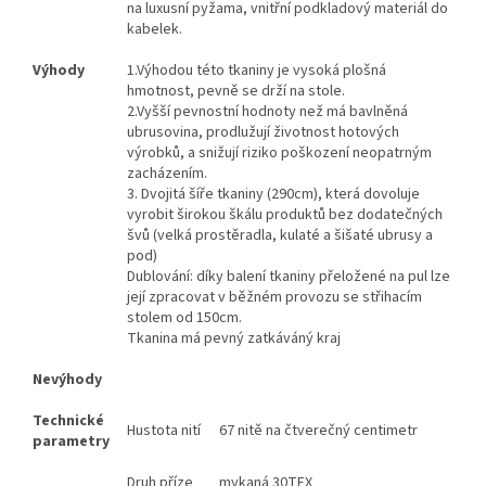
na luxusní pyžama, vnitřní podkladový materiál do
kabelek.
Výhody
1.
Výhodou této tkaniny je vysoká plošná
hmotnost, pevně se drží na stole.
2.Vyšší pevnostní hodnoty než má bavlněná
ubrusovina, prodlužují životnost hotových
výrobků, a snižují riziko poškození neopatrným
zacházením.
3.
Dvojitá šíře tkaniny (290cm), která dovoluje
vyrobit širokou škálu produktů bez dodatečných
švů (velká prostěradla, kulaté a šišaté ubrusy a
pod)
Dublování: díky balení tkaniny přeložené na pul lze
její zpracovat v běžném provozu se střihacím
stolem od 150cm.
Tkanina má pevný zatkáváný kraj
Nevýhody
Technické
Hustota nití
67 nitě na čtverečný centimetr
parametry
Druh příze
mykaná 30TEX