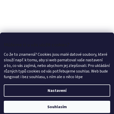
Můžeme si u vás uložit cookies?
Co že to znamená? Cookies jsou malé datové soubory, které
slouží např. k tomu, aby si web pamatoval vaše nastavení
a to, co vás zajímá, nebo abychom jej zlepšovali. Pro ukládání
různých typů cookies od vás potřebujeme souhlas. Web bude
fungovat i bez souhlasu, s ním ale o něco lépe
Nastavení
Vytvořil Shoptet
Souhlasím
Copyright 2026
LÁTKY OLEX PRAHA
. Všechna práva vyhrazena.