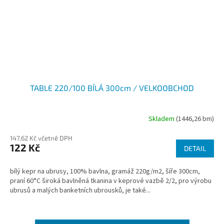
TABLE 220/100 BÍLÁ 300cm / VELKOOBCHOD
Skladem
(1446,26 bm)
147,62 Kč včetně DPH
122 Kč
DETAIL
bílý kepr na ubrusy, 100% bavlna, gramáž 220g/m2, šíře 300cm,
praní 60°C široká bavlněná tkanina v keprové vazbě 2/2, pro výrobu
ubrusů a malých banketních ubrousků, je také...