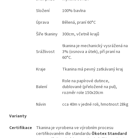
Složení
100% bavlna
Úprava
Bělená, praní 60°C
Šíře tkaniny
300cm, včetně krajů
tkanina je mechanický vysrážená na
Srážlivost
3% (osnova a útek), pří praní na
60°C.
Kraje
Tkanina má pevný zatkávaný kraj
Role na papírové dutince,
Balení
dublované (přeložené na pul),
rozměr role 150x20cm
Návin
cca 40m v jedné roli, hmotnost 28kg
Varianty
Certifikace
Tkanina je vyrobena ve výrobním procesu
certifikovaném dle standardu
Ökotex Standard