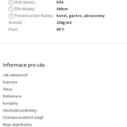
?
druh úpravy
:
bílá
?
Šíře tkaniny
:
300cm
?
Primární určení tkaniny
:
hotel, gastro, ubrusoviny
Gramáž
:
220g/m2
Praní
:
60°C
Z
á
p
a
Informace pro vás
t
Jak nakupovat
í
Doprava
Slevy
Reklamace
Kontakty
Obchodní podmínky
Ochrana osobních údajů
Moje objednávka