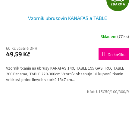
ZDARMA
D
Vzorník ubrusovin KANAFAS a TABLE
A
R
Skladem
(77 ks)
M
60 Kč včetně DPH
49,59 Kč
Do košíku
A
Vzorník tkanin na ubrusy KANAFAS 140, TABLE 195 GASTRO, TABLE
200 Panama, TABLE 220-300cm Vzorník obsahuje 18 kuponů tkanin
velikost jednotlivých vzorků 13x7 cm...
Kód:
U15C50/100/300/R