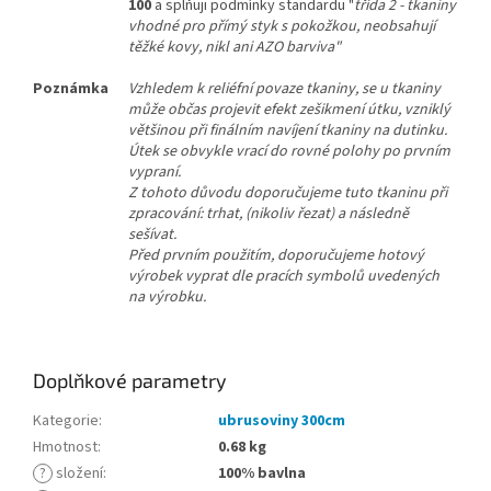
100
a splňuji podmínky standardu "
třída 2 - tkaniny
vhodné pro přímý styk s pokožkou, neobsahují
těžké kovy, nikl ani AZO barviva"
Poznámka
Vzhledem k reliéfní povaze tkaniny, se u tkaniny
může občas projevit efekt zešikmení útku, vzniklý
většinou při finálním navíjení tkaniny na dutinku.
Útek se obvykle vrací do rovné polohy po prvním
vypraní.
Z tohoto důvodu doporučujeme tuto tkaninu při
zpracování: trhat, (nikoliv řezat) a následně
sešívat.
Před prvním použitím, doporučujeme hotový
výrobek vyprat dle pracích symbolů uvedených
na výrobku.
Doplňkové parametry
Kategorie
:
ubrusoviny 300cm
Hmotnost
:
0.68 kg
?
složení
:
100% bavlna