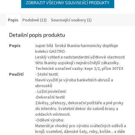
ZOBRAZIT VŠECHNY SOUVISEJÍCÍ PRODUKTY
Popis
Podobné (12)
Související soubory (1)
Detailní popis produktu
Popis
super bílá široká tkanina harmonicky doplňuje
kolekci GASTRO.
Lesklý vzhled a nadstandardní užitkové vlastnosti
této tkaniny uspokojí i nejnáročnější zákazníky.
Technické označení vazby: kepr 2/2, příze 30TEX
Použití
- Stolní textil:
hlavní využití je výroba banketních ubrusů a
ubrousků
- Ložní povlečení:
-Dekorační textil:
Závěsy, přehozy, dekorační polštáře a jiné prvky
do interiéru. Svatební dekor do salonů krasy a
oddacích místnosti.
-Oděvní výroba:
Materiál je vhodný pro výrobu svátečných oděvů a
krojů: svatební, dámské šaty, roby, košile... a dále