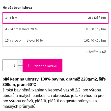
Množstevní sleva
1 - 3 bm
232 Kč
/ bm
4 - 14 bm = sleva 20 %
185,60 Kč
/ bm
15 a více bm = sleva 30 %
162,40 Kč
/ bm
Ušetříte
0 Kč
Přidat do košíku
bílý kepr na ubrusy, 100% bavlna, gramáž 220g/m2, šíře
300cm, praní 60°C
široká bavlněná tkanina v keprové vazbě 2/2, pro výrobu
ubrusů a malých banketních ubrousků, je také vhodná pro
pro výrobu oděvů, plášťů, plášťů do gastro průmyslu a
masných průmyslů