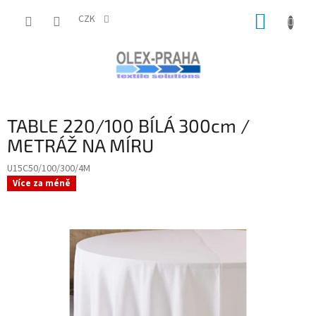
Přejít
NÁKUP
na
CZK
obsah
KOŠÍK
TABLE 220/100 BÍLÁ 300cm /
METRÁŽ NA MÍRU
U15C50/100/300/4M
Více za méně