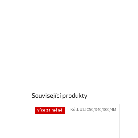
Související produkty
Kód:
U15C50/340/300/4M
Více za méně