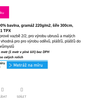
íku
00% bavlna, gramáž 220g/m2, šíře 300cm,
631 TPX
eprové vazbě 2/2, pro výrobu ubrusů a malých
 vhodná pro pro výrobu oděvů, plášťů, plášťů do
 průmyslů
metr (1 metr v plné šíří) bez DPH
 po celých rolích
LÍDAT
SDÍLET