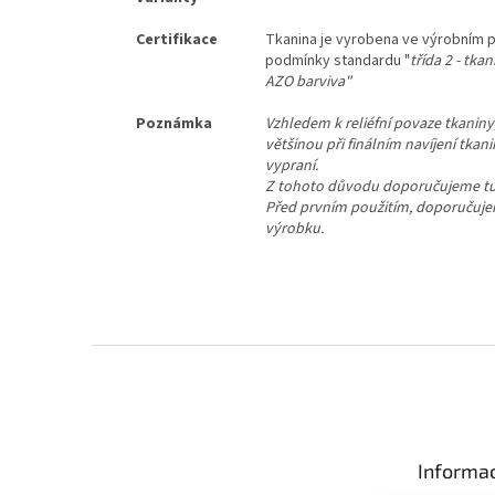
Certifikace
Tkanina je vyrobena ve výrobním 
podmínky standardu "
třída 2 - tk
AZO barviva"
Poznámka
Vzhledem k reliéfní povaze tkaniny,
většinou při finálním navíjení tka
vypraní.
Z tohoto důvodu doporučujeme tuto 
Před prvním použitím, doporučuje
výrobku.
Z
á
p
a
t
Informac
í