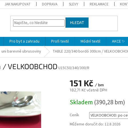
JAK NAKUPOVAT
DOPRAVA
SLEVY
REKLAMACE
KON
HLEDAT
Pro byt a zahradu
Profi textil
Módní textil
AKCE ✨
uni barevné ubrusoviny
TABLE 220/340 bordó 300cm / VELKOOBCHO
m / VELKOOBCHOD
U15C50/340/300/R
151 Kč
/ bm
182,71 Kč včetně DPH
Měrná
Skladem
(390,28 bm)
cena:
Ceník
Můžeme doručit do:
12.8.2026