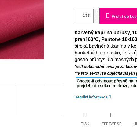
Přidat do koš
barvený kepr na ubrusy, 1
praní 60°C, Pantone 18-1
široká bavlněná tkanina v k
banketních ubrousků, je také
gastro průmyslu a masných
*velkoobchodní cena je za běžný 
**v této sekcí lze objednávat jen
Detailní informace
TISK
ZEPTAT SE
H