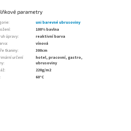
lňkové parametry
gorie
:
uni barevné ubrusoviny
ložení
:
100% bavlna
ruh úpravy
:
reaktivní barva
arva
:
vínová
ře tkaniny
:
300cm
imární určení
hotel, pracovní, gastro,
ny
:
ubrusoviny
áž
:
220g/m2
:
60°C