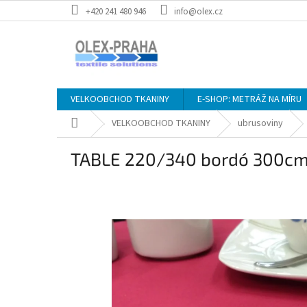
Přejít
+420 241 480 946
info@olex.cz
na
obsah
VELKOOBCHOD TKANINY
E-SHOP: METRÁŽ NA MÍRU
Domů
VELKOOBCHOD TKANINY
ubrusoviny
TABLE 220/340 bordó 300c