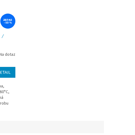
287 Kč
–50 %
 /
Na dotaz
ETAIL
na,
60°C,
ná
ýrobu