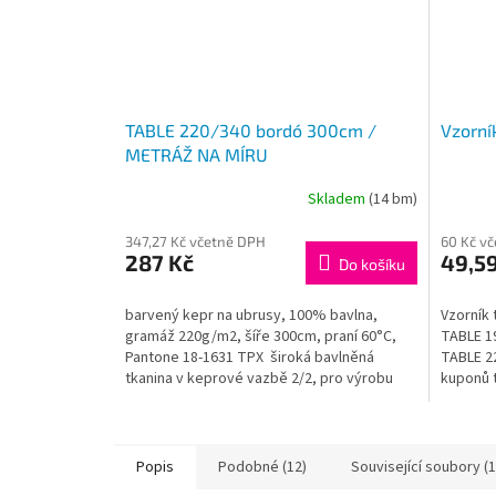
TABLE 220/340 bordó 300cm /
Vzorní
METRÁŽ NA MÍRU
Skladem
(14 bm)
347,27 Kč včetně DPH
60 Kč v
287 Kč
49,59
Do košíku
barvený kepr na ubrusy, 100% bavlna,
Vzorník 
gramáž 220g/m2, šíře 300cm, praní 60°C,
TABLE 1
Pantone 18-1631 TPX široká bavlněná
TABLE 2
tkanina v keprové vazbě 2/2, pro výrobu
kuponů t
ubrusů a malých...
13x7 cm.
Popis
Podobné (12)
Související soubory (1