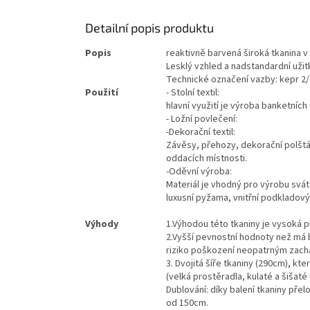
Detailní popis produktu
Popis
reaktivně barvená široká tkanina
Lesklý vzhled a nadstandardní užitk
Technické označení vazby: kepr 2/
Použití
- Stolní textil:
hlavní využití je výroba banketníc
- Ložní povlečení:
-Dekorační textil:
Závěsy, přehozy, dekorační polštář
oddacích místnosti.
-Oděvní výroba:
Materiál je vhodný pro výrobu svát
luxusní pyžama, vnitřní podkladový
Výhody
1.
Výhodou této tkaniny je vysoká p
2.Vyšší pevnostní hodnoty než má b
riziko poškození neopatrným zach
3.
Dvojitá šíře tkaniny (290cm), kt
(velká prostěradla, kulaté a šišaté
Dublování: díky balení tkaniny pře
od 150cm.