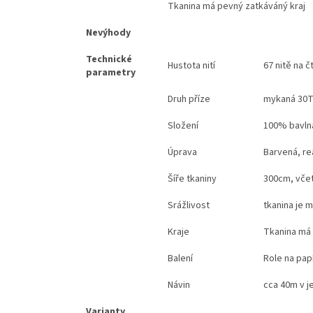
Tkanina má pevný zatkáváný kraj
Nevýhody
Technické
Hustota nití
67 nitě na 
parametry
Druh příze
mykaná 30
Složení
100% bavl
Úprava
Barvená, rea
Šíře tkaniny
300cm, včet
Srážlivost
tkanina je 
Kraje
Tkanina má 
Balení
Role na pap
Návin
cca 40m v j
Varianty