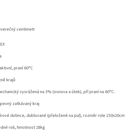
čtverečný centimetr
TEX
na
ktivní, praní 60°C
ně krajů
mechanický vysrážená na 3% (osnova a útek), pří praní na 60°C.
pevný zatkávaný kraj
írové dutince, dublované (přeložené na pul), rozměr role 150x20cm
edné roli, hmotnost 28kg