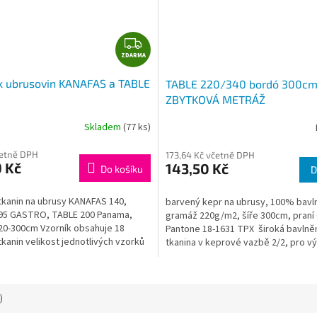
Z
ZDARMA
D
A
k ubrusovin KANAFAS a TABLE
TABLE 220/340 bordó 300cm
R
ZBYTKOVÁ METRÁŽ
M
A
Skladem
(77 ks)
četně DPH
173,64 Kč včetně DPH
 Kč
143,50 Kč
Do košíku
D
tkanin na ubrusy KANAFAS 140,
barvený kepr na ubrusy, 100% bavl
95 GASTRO, TABLE 200 Panama,
gramáž 220g/m2, šíře 300cm, praní 
20-300cm Vzorník obsahuje 18
Pantone 18-1631 TPX široká bavlně
kanin velikost jednotlivých vzorků
tkanina v keprové vazbě 2/2, pro v
..
ubrusů a malých...
)