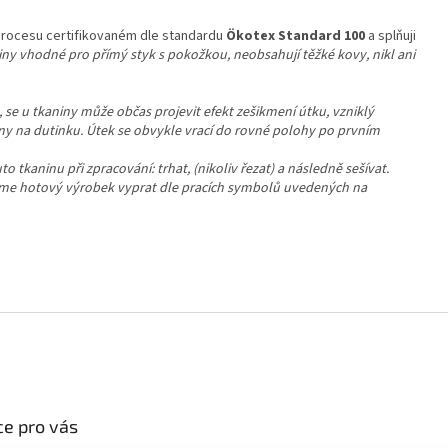
procesu certifikovaném dle standardu
Ökotex Standard 100
a splňuji
aniny vhodné pro přímý styk s pokožkou, neobsahují těžké kovy, nikl ani
 se u tkaniny může občas projevit efekt zešikmení útku, vzniklý
niny na dutinku. Útek se obvykle vrací do rovné polohy po prvním
tkaninu při zpracování: trhat, (nikoliv řezat) a následně sešívat.
me hotový výrobek vyprat dle pracích symbolů uvedených na
e pro vás