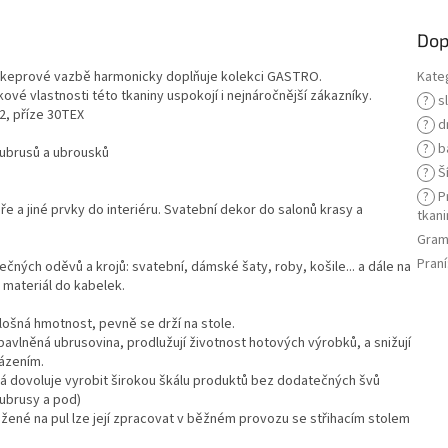
Dop
 v keprové vazbě harmonicky doplňuje kolekci GASTRO.
Kate
ové vlastnosti této tkaniny uspokojí i nejnáročnější zákazníky.
?
s
2, příze 30TEX
?
d
?
b
h ubrusů a ubrousků
?
Ší
?
Pr
e a jiné prvky do interiéru. Svatební dekor do salonů krasy a
tkani
Gram
Praní
ečných oděvů a krojů: svatební, dámské šaty, roby, košile... a dále na
 materiál do kabelek.
lošná hmotnost, pevně se drží na stole.
avlněná ubrusovina, prodlužují životnost hotových výrobků, a snižují
ázením.
erá dovoluje vyrobit širokou škálu produktů bez dodatečných švů
 ubrusy a pod)
ložené na pul lze její zpracovat v běžném provozu se střihacím stolem