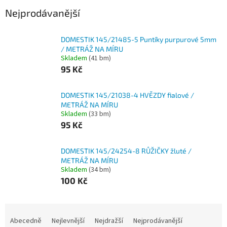
Nejprodávanější
DOMESTIK 145/21485-5 Puntíky purpurové 5mm
/ METRÁŽ NA MÍRU
Skladem
(41 bm)
95 Kč
DOMESTIK 145/21038-4 HVĚZDY fialové /
METRÁŽ NA MÍRU
Skladem
(33 bm)
95 Kč
DOMESTIK 145/24254-8 RŮŽIČKY žluté /
METRÁŽ NA MÍRU
Skladem
(34 bm)
100 Kč
Ř
a
Abecedně
Nejlevnější
Nejdražší
Nejprodávanější