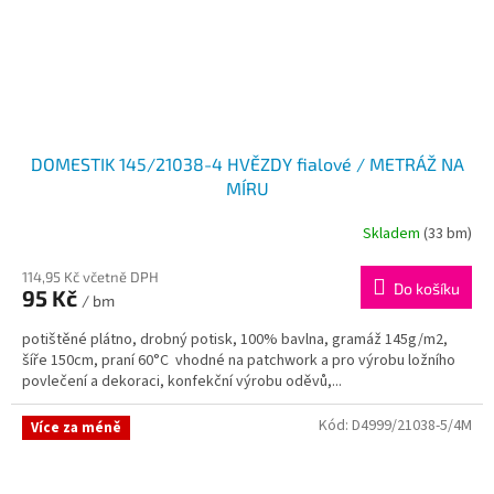
DOMESTIK 145/21038-4 HVĚZDY fialové / METRÁŽ NA
MÍRU
Skladem
(33 bm)
114,95 Kč včetně DPH
Do košíku
95 Kč
/ bm
potištěné plátno, drobný potisk, 100% bavlna, gramáž 145g/m2,
šíře 150cm, praní 60°C vhodné na patchwork a pro výrobu ložního
povlečení a dekoraci, konfekční výrobu oděvů,...
Kód:
D4999/21038-5/4M
Více za méně