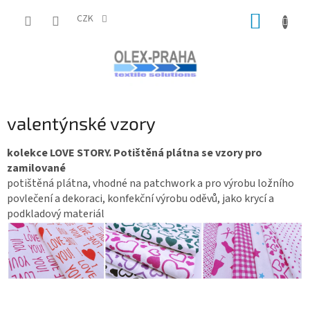
Přejít
NÁKUP
na
CZK
obsah
KOŠÍK
valentýnské vzory
kolekce LOVE STORY. Potištěná plátna se vzory pro
zamilované
potištěná plátna, vhodné na patchwork a pro výrobu ložního
povlečení a dekoraci, konfekční výrobu oděvů, jako krycí a
podkladový materiál