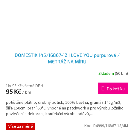
DOMESTIK 145/16867-12 I LOVE YOU purpurová /
METRÁŽ NA MÍRU
Skladem
(50 bm)
114,95 Kč včetně DPH
Do košíku
95 Kč
/ bm
potištěné plátno, drobný potisk, 100% bavlna, gramáž 145g/m2,
šíře 150cm, praní 60°C vhodné na patchwork a pro výrobu ložního
povlečení a dekoraci, konfekční výrobu oděvů,...
Kód:
D4999/16867-13/4M
Více za méně