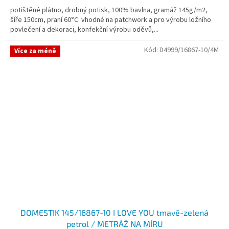
potištěné plátno, drobný potisk, 100% bavlna, gramáž 145g/m2,
šíře 150cm, praní 60°C vhodné na patchwork a pro výrobu ložního
povlečení a dekoraci, konfekční výrobu oděvů,...
Kód:
D4999/16867-10/4M
Více za méně
DOMESTIK 145/16867-10 I LOVE YOU tmavě-zelená
petrol / METRÁŽ NA MÍRU