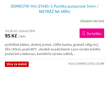
DOMESTIK 145/21485-5 Puntíky purpurové 5mm /
METRÁŽ NA MÍRU
Skladem
(41 bm)
114,95 Kč včetně DPH
Do košíku
95 Kč
/ bm
potištěné plátno, drobný potisk, 100% bavlna, gramáž 145g/m2,
šíře 150cm, praní 60°C vhodné na patchwork a pro výrobu ložního
povlečení a dekoraci, konfekční výrobu oděvů,...
Kód:
D4999/23392-18/4M
Více za méně