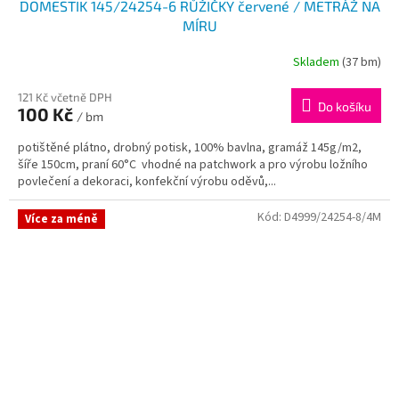
DOMESTIK 145/24254-6 RŮŽIČKY červené / METRÁŽ NA
MÍRU
Skladem
(37 bm)
121 Kč včetně DPH
Do košíku
100 Kč
/ bm
potištěné plátno, drobný potisk, 100% bavlna, gramáž 145g/m2,
šíře 150cm, praní 60°C vhodné na patchwork a pro výrobu ložního
povlečení a dekoraci, konfekční výrobu oděvů,...
Kód:
D4999/24254-8/4M
Více za méně