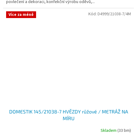
povlečení a dekoraci, konfekční výrobu oděvů,...
Kód:
D4999/21038-7/4M
Více za méně
DOMESTIK 145/21038-7 HVĚZDY růžové / METRÁŽ NA
MÍRU
Skladem
(33 bm)