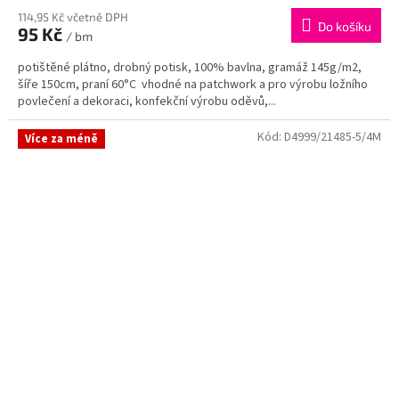
114,95 Kč včetně DPH
Do košíku
95 Kč
/ bm
potištěné plátno, drobný potisk, 100% bavlna, gramáž 145g/m2,
šíře 150cm, praní 60°C vhodné na patchwork a pro výrobu ložního
povlečení a dekoraci, konfekční výrobu oděvů,...
Kód:
D4999/21485-5/4M
Více za méně