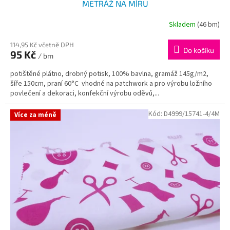
METRÁŽ NA MÍRU
Skladem
(46 bm)
114,95 Kč včetně DPH
Do košíku
95 Kč
/ bm
potištěné plátno, drobný potisk, 100% bavlna, gramáž 145g/m2,
šíře 150cm, praní 60°C vhodné na patchwork a pro výrobu ložního
povlečení a dekoraci, konfekční výrobu oděvů,...
Kód:
D4999/15741-4/4M
Více za méně