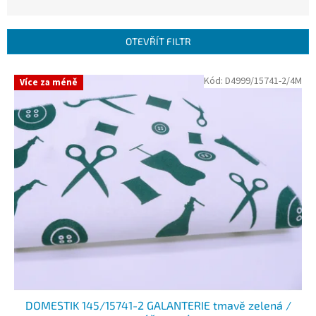
z
e
n
OTEVŘÍT FILTR
í
p
V
Kód:
D4999/15741-2/4M
r
Více za méně
ý
o
p
d
i
u
s
k
p
t
r
ů
o
d
u
k
t
ů
DOMESTIK 145/15741-2 GALANTERIE tmavě zelená /