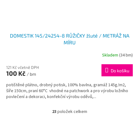
DOMESTIK 145/24254-8 RŮŽIČKY žluté / METRÁŽ NA
MÍRU
Skladem
(34 bm)
121 Kč včetně DPH
Do košíku
100 Kč
/ bm
potištěné plátno, drobný potisk, 100% bavlna, gramáž 145g/m2,
šíře 150cm, praní 60°C vhodné na patchwork a pro výrobu ložního
povlečení a dekoraci, konfekční výrobu oděvů,...
23
položek celkem
O
v
l
á
d