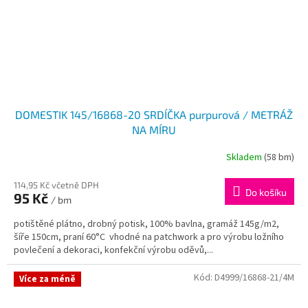
DOMESTIK 145/16868-20 SRDÍČKA purpurová / METRÁŽ
NA MÍRU
Skladem
(58 bm)
114,95 Kč včetně DPH
Do košíku
95 Kč
/ bm
potištěné plátno, drobný potisk, 100% bavlna, gramáž 145g/m2,
šíře 150cm, praní 60°C vhodné na patchwork a pro výrobu ložního
povlečení a dekoraci, konfekční výrobu oděvů,...
Kód:
D4999/16868-21/4M
Více za méně