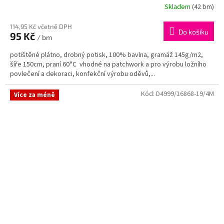
Skladem
(42 bm)
114,95 Kč včetně DPH
Do košíku
95 Kč
/ bm
potištěné plátno, drobný potisk, 100% bavlna, gramáž 145g/m2,
šíře 150cm, praní 60°C vhodné na patchwork a pro výrobu ložního
povlečení a dekoraci, konfekční výrobu oděvů,...
Kód:
D4999/16868-19/4M
Více za méně