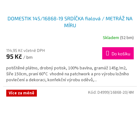
DOMESTIK 145/16868-19 SRDÍČKA fialová / METRÁŽ NA
MÍRU
Skladem
(52 bm)
114,95 Kč včetně DPH
Do košíku
95 Kč
/ bm
potištěné plátno, drobný potisk, 100% bavlna, gramáž 145g/m2,
šíře 150cm, praní 60°C vhodné na patchwork a pro výrobu ložního
povlečení a dekoraci, konfekční výrobu oděvů,...
Kód:
D4999/16868-20/4M
Více za méně