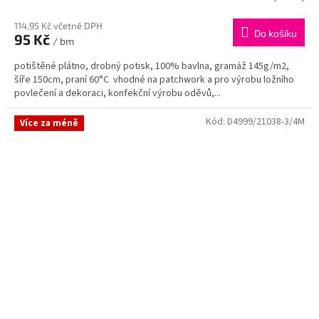
114,95 Kč včetně DPH
Do košíku
95 Kč
/ bm
potištěné plátno, drobný potisk, 100% bavlna, gramáž 145g/m2,
šíře 150cm, praní 60°C vhodné na patchwork a pro výrobu ložního
povlečení a dekoraci, konfekční výrobu oděvů,...
Kód:
D4999/21038-3/4M
Více za méně