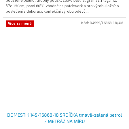
potištěné plátno, drobný potisk, 100% bavlna, gramáž 145g/m2,
šíře 150cm, praní 60°C vhodné na patchwork a pro výrobu ložního
povlečení a dekoraci, konfekční výrobu oděvů,...
Kód:
D4999/16868-18/4M
Více za méně
DOMESTIK 145/16868-18 SRDÍČKA tmavě-zelená petrol
/ METRÁŽ NA MÍRU