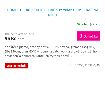
DOMESTIK 145/21038-3 HVĚZDY zelené / METRÁŽ NA
MÍRU
Skladem
(47 bm)
114,95 Kč včetně DPH
Do košíku
95 Kč
/ bm
potištěné plátno, drobný potisk, 100% bavlna, gramáž 145g/m2,
šíře 150cm, praní 60°C vhodné na patchwork a pro výrobu ložního
povlečení a dekoraci, konfekční výrobu oděvů,...
Kód:
D4999/21038-4/4M
Více za méně