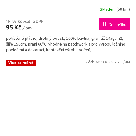
Skladem
(58 bm)
114,95 Kč včetně DPH
Do košíku
95 Kč
/ bm
potištěné plátno, drobný potisk, 100% bavlna, gramáž 145g/m2,
šíře 150cm, praní 60°C vhodné na patchwork a pro výrobu ložního
povlečení a dekoraci, konfekční výrobu oděvů,...
Kód:
D4999/16867-11/4M
Více za méně