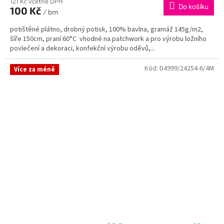
121 Kč včetně DPH
Do košíku
100 Kč
/ bm
potištěné plátno, drobný potisk, 100% bavlna, gramáž 145g/m2,
šíře 150cm, praní 60°C vhodné na patchwork a pro výrobu ložního
povlečení a dekoraci, konfekční výrobu oděvů,...
Kód:
D4999/24254-6/4M
Více za méně