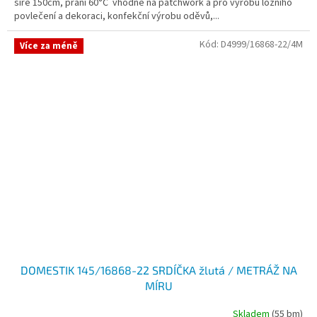
šíře 150cm, praní 60°C vhodné na patchwork a pro výrobu ložního
povlečení a dekoraci, konfekční výrobu oděvů,...
Kód:
D4999/16868-22/4M
Více za méně
DOMESTIK 145/16868-22 SRDÍČKA žlutá / METRÁŽ NA
MÍRU
Skladem
(55 bm)