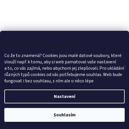
a
c
í
p
r
v
k
y
Můžeme si u vás uložit cookies?
v
ý
Co že to znamená? Cookies jsou malé datové soubory, které
p
slouží např. k tomu, aby si web pamatoval vaše nastavení
Z
i
a to, co vás zajímá, nebo abychom jej zlepšovali. Pro ukládání
á
s
různých typů cookies od vás potřebujeme souhlas. Web bude
u
p
fungovat i bez souhlasu, s ním ale o něco lépe
a
Informace pro vás
t
Jak nakupovat
í
Nastavení
Doprava
Slevy
Souhlasím
Reklamace
Kontakty