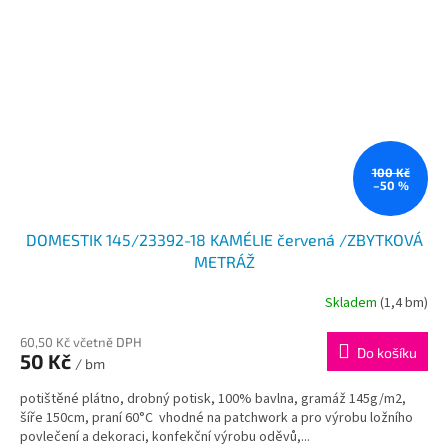
100 Kč
–50 %
DOMESTIK 145/23392-18 KAMÉLIE červená /ZBYTKOVÁ
METRÁŽ
Skladem
(1,4 bm)
60,50 Kč včetně DPH
Do košíku
50 Kč
/ bm
potištěné plátno, drobný potisk, 100% bavlna, gramáž 145g/m2,
šíře 150cm, praní 60°C vhodné na patchwork a pro výrobu ložního
povlečení a dekoraci, konfekční výrobu oděvů,...