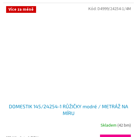
Kód:
D4999/24254-1/4M
Více za méně
DOMESTIK 145/24254-1 RŮŽIČKY modré / METRÁŽ NA
MÍRU
Skladem
(42 bm)