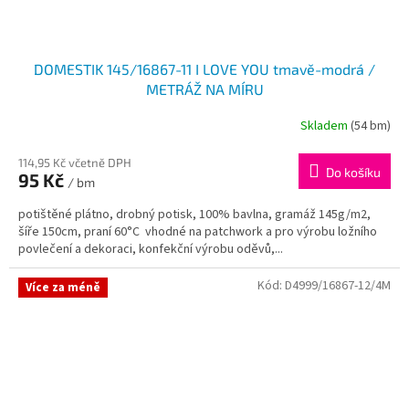
DOMESTIK 145/16867-11 I LOVE YOU tmavě-modrá /
METRÁŽ NA MÍRU
Skladem
(54 bm)
114,95 Kč včetně DPH
Do košíku
95 Kč
/ bm
potištěné plátno, drobný potisk, 100% bavlna, gramáž 145g/m2,
šíře 150cm, praní 60°C vhodné na patchwork a pro výrobu ložního
povlečení a dekoraci, konfekční výrobu oděvů,...
Kód:
D4999/16867-12/4M
Více za méně