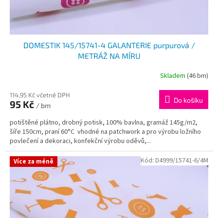
DOMESTIK 145/15741-4 GALANTERIE purpurová /
METRÁŽ NA MÍRU
Skladem
(46 bm)
114,95 Kč včetně DPH
Do košíku
95 Kč
/ bm
potištěné plátno, drobný potisk, 100% bavlna, gramáž 145g/m2,
šíře 150cm, praní 60°C vhodné na patchwork a pro výrobu ložního
povlečení a dekoraci, konfekční výrobu oděvů,...
Kód:
D4999/15741-6/4M
Více za méně