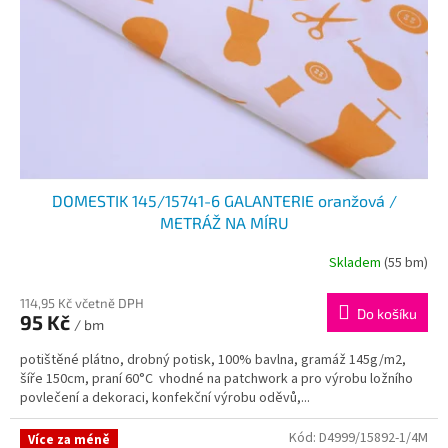
DOMESTIK 145/15741-6 GALANTERIE oranžová /
METRÁŽ NA MÍRU
Skladem
(55 bm)
114,95 Kč včetně DPH
Do košíku
95 Kč
/ bm
potištěné plátno, drobný potisk, 100% bavlna, gramáž 145g/m2,
šíře 150cm, praní 60°C vhodné na patchwork a pro výrobu ložního
povlečení a dekoraci, konfekční výrobu oděvů,...
Kód:
D4999/15892-1/4M
Více za méně