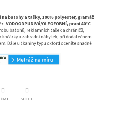
 na batohy a tašky, 100% polyester, gramáž
těr -VODOODPUDIVÁ/OLEOFOBNÍ, praní 40°C
robu batohů, reklamních tašek a chráničů,
a kočárky a zahradní nábytek, při dodatečném
rem. Dále u tkaniny typu oxford oceníte snadné
LÍDAT
SDÍLET