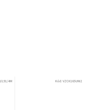
0/L91/4M
Kód:
VZOX165UNI2