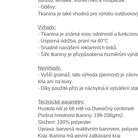
ubrusů, lehátek, slunečníků a houpaček.
- Oděvy:
Tkanina je také vhodná pro výrobu outdoorov
Výhody:
- Tkanina je známá svou odolností a funkcional
- Úsporná údržba, praní na 40°C
- Snadné nanášení reklamních tisků.
- Šíře tkaniny je přizpůsobena rozměrům výrobk
Nevýhody:
- Vyšší gramáž, tato výhoda (pevnost) je zár
kila ani na kusy.
- Díky použité přízi je náchylná k vytváření st
Technické parametry:
Hustota nití je 66 nitě na čtverečný centimetr
Plošná hmotnost tkaniny: 198-206g/m2
Složení: 100% polyester
Úprava: barvená reaktivním barvivem, polyure
Kraj: tkanina má pevný zatkávaný kraj