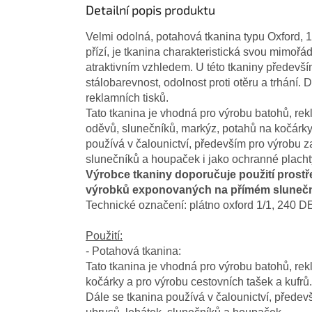
Detailní popis produktu
Velmi odolná, potahová tkanina typu Oxford, 
přízí, je tkanina charakteristická svou mimořá
atraktivním vzhledem. U této tkaniny předevší
stálobarevnost, odolnost proti otěru a trhání.
D
reklamních tisků.
Tato tkanina je vhodná pro výrobu batohů, rek
oděvů, slunečníků, markýz, potahů na kočárky 
používá v čalounictví, především pro výrobu z
slunečníků a houpaček i jako ochranné plachty
Výrobce tkaniny doporučuje použití prostř
výrobků exponovaných na přímém slunečn
Technické označení: plátno oxford 1/1, 240 D
Použití:
- Potahová tkanina:
Tato tkanina je vhodná pro výrobu batohů, rek
kočárky a pro výrobu cestovních tašek a kufrů.
Dále se tkanina používá v čalounictví, předev