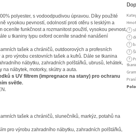
Dop
Kate
100% polyester, s vodoodpudivou úpravou. Díky použité
Hmot
dně vysokou pevností, odolností proti otěru s lesklým a
m oceníte funkčnost a rozmanitost použití, vysokou pevnost,
?
s
ále u tkaniny typu oxford oceníte snadné nanášení
?
d
?
b
lamních tašek a chráničů, outdoorových a profesních
?
Ší
a pro výrobu cestovních tašek a kufrů. Dále se tkanina
?
Pr
ahradního nábytku, zahradních polštářků, ubrusů, lehátek,
tkani
 na nábytek, motorky, skútry a auta.
Gram
edků s UV filtrem (impregnace na stany) pro ochranu
Praní
ím světle.
Polo
EN.
lamních tašek a chráničů, slunečníků, markýz, potahů na
ším pro výrobu zahradního nábytku, zahradních polštářků,