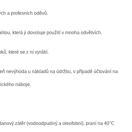
ých a profesních oděvů.
itou, která ji dovoluje použití v mnoha odvětvích.
ů, které se z ní vyrábí.
oveň nevýhoda u nákladů na údržbu, v případě účtování na
atického náboje.
tanový zátěr (vodoodpudivý a oleofobní), praní na 40°C