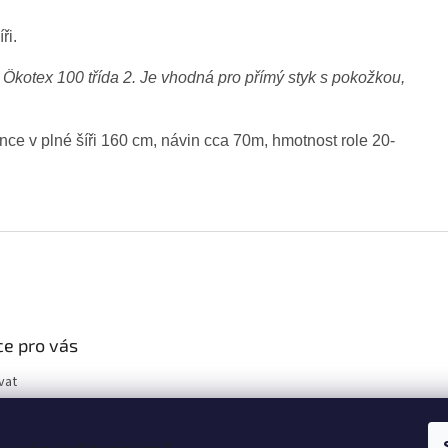
ři.
 Ökotex 100 třída 2. Je vhodná pro přímý styk s pokožkou,
ince v plné šíři 160 cm, návin cca 70m, hmotnost role 20-
e pro vás
vat