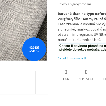
Položka byla vyprodána…
barvená tkanina typu oxford
200g/m2, šíře 160cm, PU zá
Tato tkanina je vhodná pro vý
slunečníků, markýz, potahů n
ošetření impregnací s UV filt
nanášení reklamních tisků.
127 Kč
–50 %
Detailní informace
TISK
ZEPTAT SE
H