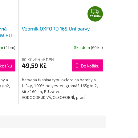
Z
ZDARMA
D
A
rná
Vzorník OXFORD 165 Uni barvy
R
 MÍRU
M
A
em
(4 bm)
Skladem
(60 ks)
60 Kč včetně DPH
49,59 Kč
košíku
Do košíku
ohy a
barvená tkanina typu oxford na batohy a
0g/m2,
tašky, 100% polyester, gramáž 165g/m2,
šíře 160cm, PU zátěr -
VODOODPUDIVÁ/OLEOFOBNÍ, praní
40°CTato tkanina je vhodná pro výrobu
batohů,...