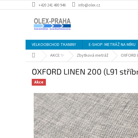
Přejít
+420 241 480 946
info@olex.cz
na
obsah
VELKOOBCHOD TKANINY
E-SHOP: METRÁŽ NA MÍRU
Domů
AKCE ✨
Zbytková metráž
OXFORD L
OXFORD LINEN 200 (L91 stří
Akce