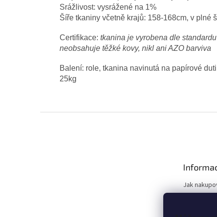
Srážlivost: vysrážené na 1%
Šíře tkaniny včetně krajů: 158-168cm, v plné ší
Certifikace:
tkanina je vyrobena dle standardu
neobsahuje těžké kovy, nikl ani AZO barviva
Balení: role, tkanina navinutá na papírové dut
25kg
Z
á
p
a
t
Informac
í
Jak nakupo
Doprava
Slevy