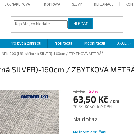
JAK NAKUPOVAT
DOPRAVA
SLEVY
REKLAMACE
KON
HLEDAT
Pro byt a zahradu
Profi textil
Módní textil
AKCE ✨
INEN 200 (L91 stříbrná SILVER)-160cm / ZBYTKOVÁ METRÁŽ
brná SILVER)-160cm / ZBYTKOVÁ METR
127 Kč
–50 %
63,50 Kč
/ bm
76,84 Kč včetně DPH
Měrná
Na dotaz
cena:
Možnosti doručení