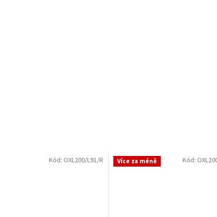
Kód:
OXL200/L91/R
Kód:
OXL20
Více za méně