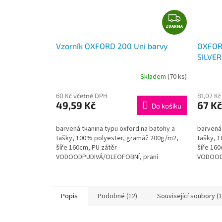
Z
ZDARMA
D
A
Vzorník OXFORD 200 Uni barvy
OXFORD
R
SILVE
M
A
Skladem
(70 ks)
60 Kč včetně DPH
81,07 K
49,59 Kč
67 Kč
Do košíku
barvená tkanina typu oxford na batohy a
barvená 
tašky, 100% polyester, gramáž 200g/m2,
tašky, 
šíře 160cm, PU zátěr -
šíře 160
VODOODPUDIVÁ/OLEOFOBNÍ, praní
VODOODP
40°CTato tkanina je vhodná pro...
40°CTato
Popis
Podobné (12)
Související soubory (1