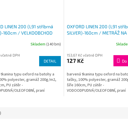
 LINEN 200 (L91 stříbrná
OXFORD LINEN 200 (L91 stříb
R)-160cm / VELKOOBCHOD
SILVER)-160cm / METRÁŽ NA
Skladem
(140 bm)
Sklad
č včetně DPH
153,67 Kč včetně DPH
127 Kč
DETAIL
Do 
tkanina typu oxford na batohy a
barvená tkanina typu oxford na bat
100% polyester, gramáž 200g/m2,
tašky, 100% polyester, gramáž 20
cm, PU zátěr -
šíře 160cm, PU zátěr -
UDIVÁ/OLEOFOBNÍ, praní
VODOODPUDIVÁ/OLEOFOBNÍ, praní
 tkanina je vhodná pro...
40°CTato tkanina je vhodná pro...
)